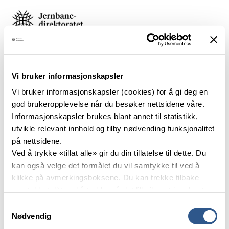
Skip
to
content
Search
Vi bruker informasjonskapsler
Home
Section for Innovation
Vi bruker informasjonskapsler (cookies) for å gi deg en
Section for Innovation
god brukeropplevelse når du besøker nettsidene våre.
Informasjonskapsler brukes blant annet til statistikk,
utvikle relevant innhold og tilby nødvending funksjonalitet
på nettsidene.
Ved å trykke «tillat alle» gir du din tillatelse til dette. Du
kan også velge det formålet du vil samtykke til ved å
klikke på avmerkingsboksene. Du kan trekke tilbake
samtykket ditt ved å trykke på det lille ikonet i nederste
venstre hjørne av nettsiden.
Samtykkevalg
Nødvendig
The Railway directorate ensures that the railway sector is run
Les mer om våre informasjonskapsler.
efficiently, safely, and sustainably to the benefit of those travelling, the