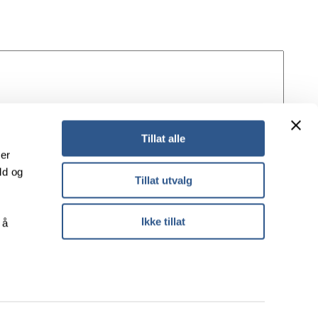
Tillat alle
ker
ld og
Tillat utvalg
Ikke tillat
 å