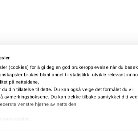
psler
ler (cookies) for å gi deg en god brukeropplevelse når du besø
nskapsler brukes blant annet til statistikk, utvikle relevant innho
itet på nettsidene.
r du din tillatelse til dette. Du kan også velge det formålet du vil
 på avmerkingsboksene. Du kan trekke tilbake samtykket ditt ved
 nederste venstre hjørne av nettsiden.
sjonskapsler.