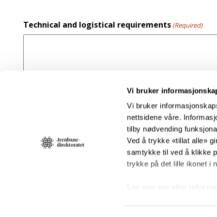
Technical and logistical requirements
(Required)
Vi bruker informasjonska
Vi bruker informasjonskaps
nettsidene våre. Informasjo
tilby nødvending funksjonal
Ved å trykke «tillat alle» gi
0 of 600 max characters
samtykke til ved å klikke
trykke på det lille ikonet i
Les mer om våre informa