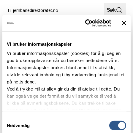
Hopp
Til jernbanedirektoratet.no
Søk
til
innhold
Meny
Hjem
Torbjørn Haugen
Vi bruker informasjonskapsler
Vi bruker informasjonskapsler (cookies) for å gi deg en
god brukeropplevelse når du besøker nettsidene våre.
Informasjonskapsler brukes blant annet til statistikk,
utvikle relevant innhold og tilby nødvending funksjonalitet
på nettsidene.
Ved å trykke «tillat alle» gir du din tillatelse til dette. Du
kan også velge det formålet du vil samtykke til ved å
Jernbanedirektoratet skal sørge for at jernbanesektoren blir drevet
klikke på avmerkingsboksene. Du kan trekke tilbake
effektivt, sikkert og miljøvennlig til beste for de reisende,
samtykket ditt ved å trykke på det lille ikonet i nederste
godstransporten og samfunnet.
venstre hjørne av nettsiden.
Samtykkevalg
Organisasjonsnummer: 916 810 962
Nødvendig
Telefon:
459 78 800
Les mer om våre informasjonskapsler.