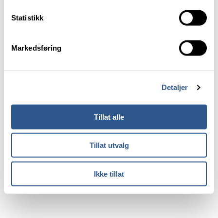
E-post:
post@jernbanedirektoratet.no
Statistikk
Om direktoratet
Ledige stillingar
Markedsføring
Kontakt direktoratet
About us (English page)
Detaljer
Tilgjengelighet
Personvern
Tillat alle
Informasjonskapsler
Tillat utvalg
Ikke tillat