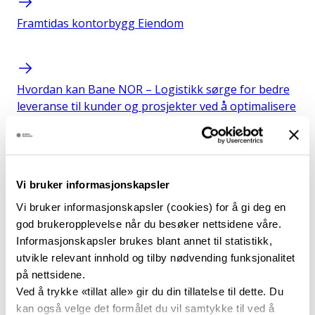
Framtidas kontorbygg
Eiendom
Hvordan kan Bane NOR – Logistikk sørge for bedre
leveranse til kunder og prosjekter ved å optimalisere
varebeholdning og kapitalbinding på sentrallageret?
Logistikk
Vi bruker informasjonskapsler
Overlevering av prosjekt i modell til drift og bruk av
Vi bruker informasjonskapsler (cookies) for å gi deg en
VDC
Prosjekt
god brukeropplevelse når du besøker nettsidene våre.
Informasjonskapsler brukes blant annet til statistikk,
utvikle relevant innhold og tilby nødvending funksjonalitet
på nettsidene.
Komposittsviller
Byggemateriale · Teknologi
Ved å trykke «tillat alle» gir du din tillatelse til dette. Du
kan også velge det formålet du vil samtykke til ved å