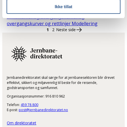
Vurdere eksisterende empiriske modeller for
Ikke tillat
beregning av kurveutslag i grensesnittet mellom
sirkelkurver og overgangskurver og
overgangskurver og rettlinjer
Modellering
1
2
Neste side
Jernbanedirektoratet skal sørge for at jernbanesektoren blir drevet
effektivt, sikkert og miljøvennlig til beste for de reisende,
godstransporten og samfunnet.
Organisasjonsnummer: 916 810 962
Telefon:
459 78 800
E-post:
post@jernbanedirektoratet.no
Om direktoratet