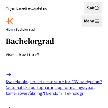
Hopp
Til jernbanedirektoratet.no
Søk
til
innhold
Meny
Hjem
Bachelorgrad
Bachelorgrad
Viser 1–9 av 11 treff
Kva teknologi er det neste store for FDV av eigedom?
(automatiske portopnarar, app for malingstypar,
kameraovervåkning?)
Eiendom · Teknologi