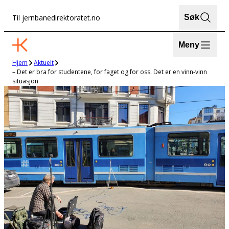
Hopp
Til jernbanedirektoratet.no
Søk
til
innhold
Meny
Hjem
Aktuelt
– Det er bra for studentene, for faget og for oss. Det er en vinn-vinn
situasjon