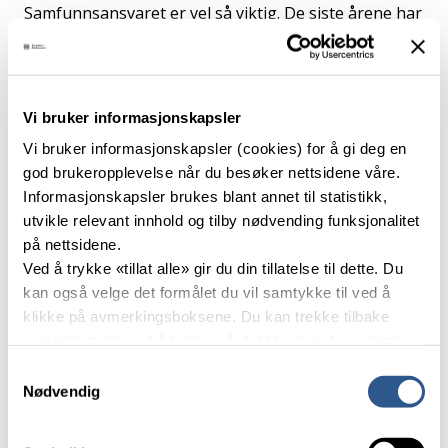
Samfunnsansvaret er vel så viktig. De siste årene har
folkehelse seilt opp som et viktig tema, og her er det
omtrent ingen forskning pr. i dag. Her er det viktig å
kjenne på sitt ansvar å kunne bidra til en bedre
forståelse i samfunnet om hva støy har å si for
Vi bruker informasjonskapsler
mennesker og miljøet rundt der man oppholder seg
Vi bruker informasjonskapsler (cookies) for å gi deg en
og bor.
god brukeropplevelse når du besøker nettsidene våre.
Har du eller din bedrift forslag til
Informasjonskapsler brukes blant annet til statistikk,
masteroppgaver?
Vi hjelper deg å dele med
utvikle relevant innhold og tilby nødvending funksjonalitet
studenter.
på nettsidene.
Ved å trykke «tillat alle» gir du din tillatelse til dette. Du
– Oppgavene og resultatene er med på å skape en
kan også velge det formålet du vil samtykke til ved å
bevisstgjøring av støy i samfunnet, forklarer Brekke.
klikke på avmerkingsboksene. Du kan trekke tilbake
Før han legger til: – Faget vårt utvikler seg med
samtykket ditt ved å trykke på det lille ikonet i nederste
oppgavene, de gir ikke bare et svar, og så går vi
venstre hjørne av nettsiden.
Samtykkevalg
videre. De skaper grobunn for videre forskning og
Nødvendig
utvikling.
Les mer om våre informasjonskapsler.