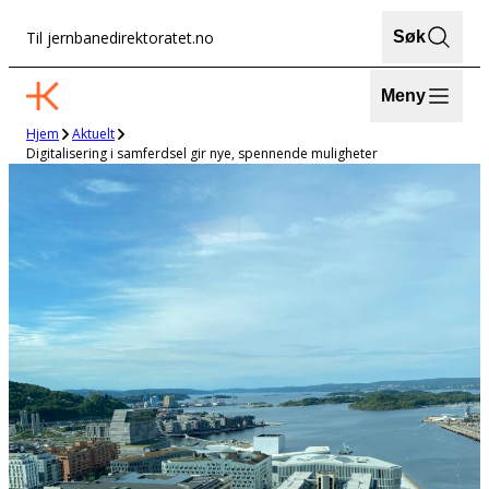
Hopp
Til jernbanedirektoratet.no
Søk
til
innhold
Meny
Hjem
Aktuelt
Digitalisering i samferdsel gir nye, spennende muligheter