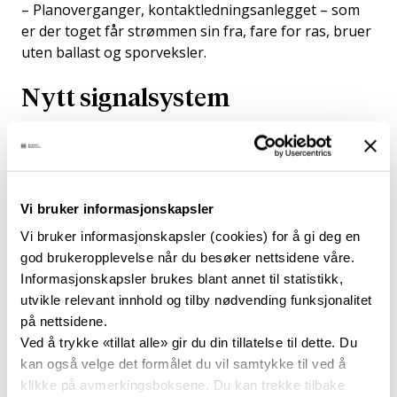
– Planoverganger, kontaktledningsanlegget – som
er der toget får strømmen sin fra, fare for ras, bruer
uten ballast og sporveksler.
Nytt signalsystem
Alle togstrekningene i Norge skal gjennom en
oppdatering av hastighetene som kjøres i dag. Dette
skjer samtidig som alle strekningene får et nytt
Vi bruker informasjonskapsler
digitalt signalsystem.
Det nye systemet heter ERTMS
,
og er et felleseuropeisk digitalt signalsystem.
Vi bruker informasjonskapsler (cookies) for å gi deg en
god brukeropplevelse når du besøker nettsidene våre.
– Dette endrer måten vi styrer togene på. En stor
Informasjonskapsler brukes blant annet til statistikk,
forskjell vil være at de fysiske signalene og skiltene
utvikle relevant innhold og tilby nødvending funksjonalitet
flyttes inn i førerhuset og lokfører får informasjonen
på nettsidene.
opp på en skjerm. En annen fordel er at utstyret som
Ved å trykke «tillat alle» gir du din tillatelse til dette. Du
utgjør signalsystemet standardiseres, sier Elvsaas.
kan også velge det formålet du vil samtykke til ved å
klikke på avmerkingsboksene. Du kan trekke tilbake