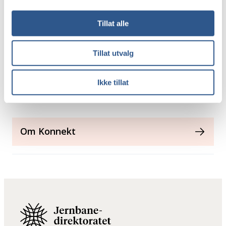
av forskningsbasert og arbeidslivsrelevant
kompetanse. I tillegg vil Konnekt koordinere
Tillat alle
rekrutteringsaktiviteter til både studier og
arbeidsplasser, så man kan sette en felles retning og
Tillat utvalg
gjøre samferdsel enda mer attraktivt for fremtidige
arbeidstakere.
Ikke tillat
Les mer om Konnekts arbeid
Om Konnekt