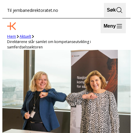
Hopp
Til jernbanedirektoratet.no
Søk
til
innhold
Meny
Hjem
Aktuelt
Direktørene står samlet om kompetanseutvikling i
samferdselssektoren