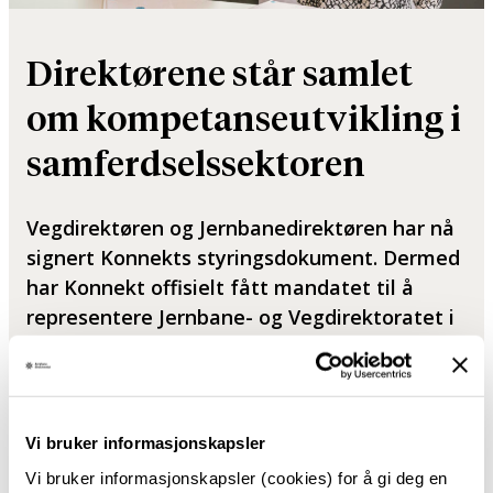
Direktørene står samlet
om kompetanseutvikling i
samferdselssektoren
Vegdirektøren og Jernbanedirektøren har nå
signert Konnekts styringsdokument. Dermed
har Konnekt offisielt fått mandatet til å
representere Jernbane- og Vegdirektoratet i
arbeidet med å sørge for riktig og
tilstrekkelig kompetanse for gjennomføring
av fremtidens samferdselsprosjekter.
Vi bruker informasjonskapsler
Publisert: 7. desember 2020
Sist oppdatert: 15. mars 2024
Vi bruker informasjonskapsler (cookies) for å gi deg en