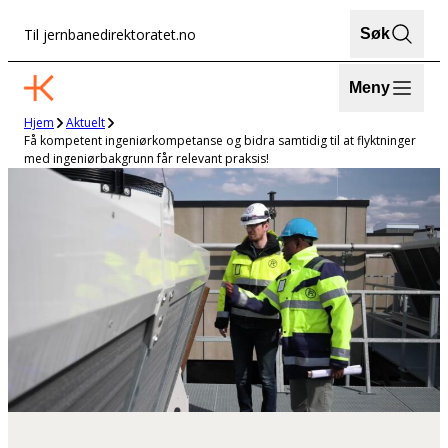
Hopp
Til jernbanedirektoratet.no
Søk
til
innhold
Meny
Hjem
Aktuelt
Få kompetent ingeniørkompetanse og bidra samtidig til at flyktninger
med ingeniørbakgrunn får relevant praksis!