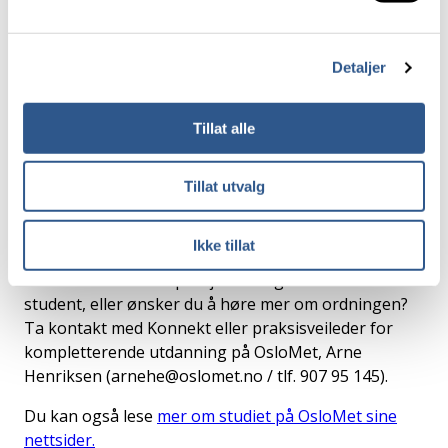
Praksisperioden er fra januar til midten av april, og
studentene skal ikke motta lønn. Det krever dog
Detaljer
veiledning og relevante oppgaver som vil utvikle
studentene både faglig og arbeidskulturelt.
Tillat alle
Studentene som nå søker etter praksisplass
inkluderer ingeniører med erfaring fra blant annet
Tillat utvalg
bygg, fly, maskin, elektronikk og fornybar energi.
Flere kommer fra Syria, men også Russland,
Filipinene, Palestina og Ukraina er representert.
Ikke tillat
Har din bedrift eller prosjekt mulighet til å ta imot en
student, eller ønsker du å høre mer om ordningen?
Ta kontakt med Konnekt eller praksisveileder for
kompletterende utdanning på OsloMet, Arne
Henriksen (arnehe@oslomet.no / tlf. 907 95 145).
Du kan også lese
mer om studiet på OsloMet sine
nettsider.