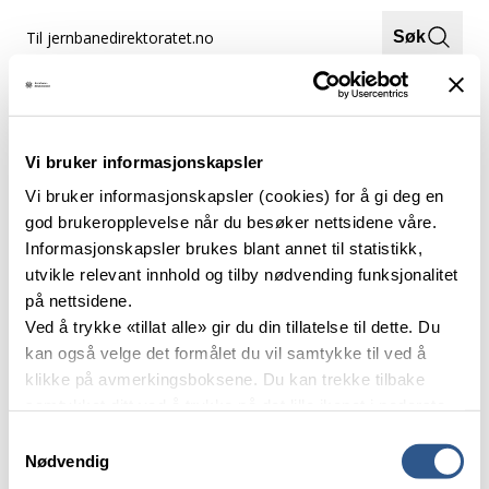
Hopp
Til jernbanedirektoratet.no
Søk
til
innhold
Meny
Hjem
Fagansvarlig bane
Vi bruker informasjonskapsler
Fagansvarlig bane
Vi bruker informasjonskapsler (cookies) for å gi deg en
god brukeropplevelse når du besøker nettsidene våre.
Informasjonskapsler brukes blant annet til statistikk,
utvikle relevant innhold og tilby nødvending funksjonalitet
på nettsidene.
Ved å trykke «tillat alle» gir du din tillatelse til dette. Du
kan også velge det formålet du vil samtykke til ved å
klikke på avmerkingsboksene. Du kan trekke tilbake
samtykket ditt ved å trykke på det lille ikonet i nederste
venstre hjørne av nettsiden.
Samtykkevalg
Jernbanedirektoratet skal sørge for at jernbanesektoren blir drevet
Nødvendig
effektivt, sikkert og miljøvennlig til beste for de reisende,
Les mer om våre informasjonskapsler.