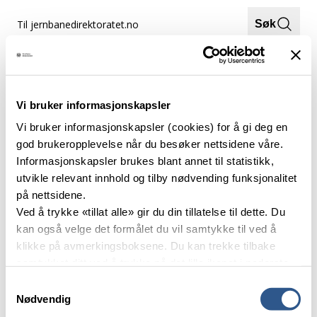
Hopp
Til jernbanedirektoratet.no
Søk
til
innhold
Meny
Hjem
Fagsjef – analyse
Vi bruker informasjonskapsler
Fagsjef – analyse
Vi bruker informasjonskapsler (cookies) for å gi deg en
god brukeropplevelse når du besøker nettsidene våre.
Informasjonskapsler brukes blant annet til statistikk,
utvikle relevant innhold og tilby nødvending funksjonalitet
på nettsidene.
Ved å trykke «tillat alle» gir du din tillatelse til dette. Du
kan også velge det formålet du vil samtykke til ved å
klikke på avmerkingsboksene. Du kan trekke tilbake
samtykket ditt ved å trykke på det lille ikonet i nederste
venstre hjørne av nettsiden.
Samtykkevalg
Jernbanedirektoratet skal sørge for at jernbanesektoren blir drevet
Nødvendig
effektivt, sikkert og miljøvennlig til beste for de reisende,
Les mer om våre informasjonskapsler.