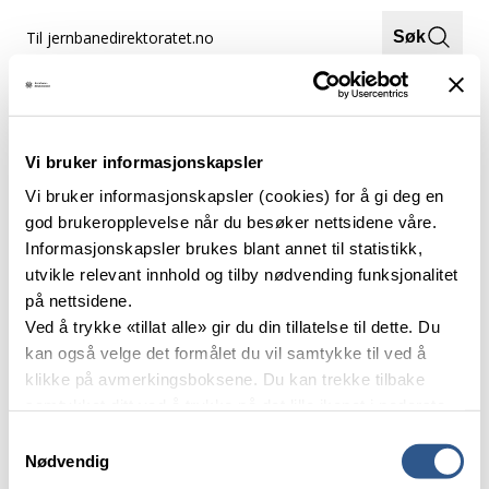
Hopp
Til jernbanedirektoratet.no
Søk
til
innhold
Meny
Hjem
Prosjektleder vei
Vi bruker informasjonskapsler
Prosjektleder vei
Vi bruker informasjonskapsler (cookies) for å gi deg en
god brukeropplevelse når du besøker nettsidene våre.
Informasjonskapsler brukes blant annet til statistikk,
utvikle relevant innhold og tilby nødvending funksjonalitet
på nettsidene.
Ved å trykke «tillat alle» gir du din tillatelse til dette. Du
kan også velge det formålet du vil samtykke til ved å
klikke på avmerkingsboksene. Du kan trekke tilbake
samtykket ditt ved å trykke på det lille ikonet i nederste
venstre hjørne av nettsiden.
Samtykkevalg
Jernbanedirektoratet skal sørge for at jernbanesektoren blir drevet
Nødvendig
effektivt, sikkert og miljøvennlig til beste for de reisende,
Les mer om våre informasjonskapsler.