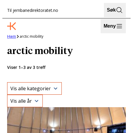
Hopp
Til jernbanedirektoratet.no
Søk
til
innhold
Meny
Hjem
arctic mobility
arctic mobility
Viser 1–3 av 3 treff
Category
Year