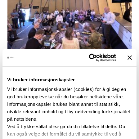
19. august 2025
Konnekt og UArctic inngår
strategisk samarbeid
Vi bruker informasjonskapsler
Vi bruker informasjonskapsler (cookies) for å gi deg en
god brukeropplevelse når du besøker nettsidene våre.
Informasjonskapsler brukes blant annet til statistikk,
utvikle relevant innhold og tilby nødvending funksjonalitet
på nettsidene.
Ved å trykke «tillat alle» gir du din tillatelse til dette. Du
kan også velge det formålet du vil samtykke til ved å