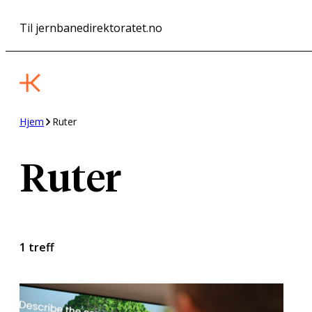
Hopp
Til jernbanedirektoratet.no
til
innhold
Hjem
Ruter
Ruter
1 treff