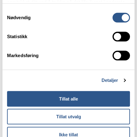
Statistikk og eksponeringstall
samtykket ditt ved å trykke på det lille ikonet i nederste
Prognoser
venstre hjørne av nettsiden.
Samtykkevalg
Ulike mobilitetsanalyser knyttet til velferd,
Nødvendig
tidsbruk, livsstil etc.
Les mer om våre informasjonskapsler.
Statistikk
Opinion AS gjennomfører Nasjonal
reisevaneundersøkelse RVU på vegne av
Markedsføring
Samferdselsdepartementet, Statens vegvesen (SVV),
Jernbanedirektoratet, Bane NOR SF, Nye Veier
AS, Avinor og Kystverket. Denne rapporten er bestilt
som avrop på rammeavtalen om Nasjonal RVU.
Detaljer
Som en del av oppdraget ønsket oppdragsgiver en
forenklet nøkkelrapport, (sammenlignet med
Tillat alle
tidligere nøkkelrapporter levert av TØI). Denne
rapporten vektlegger presentasjon av resultater, på
samme tema som tidligere nøkkelrapporter.
Tillat utvalg
Ikke tillat