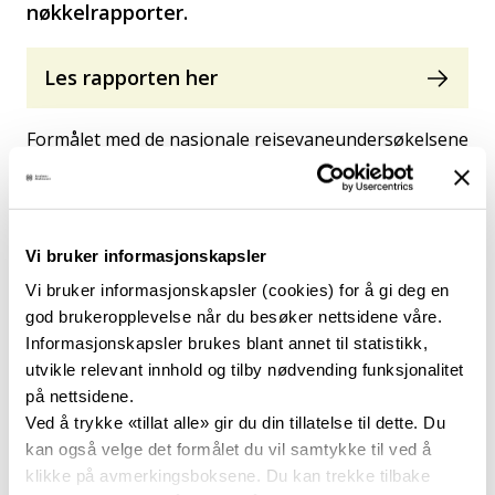
nøkkelrapporter.
Les rapporten her
Formålet med de nasjonale reisevaneundersøkelsene
(RVU) er å kartlegge og analysere
befolkningens reiseaktivitet og reisemønster.
Undersøkelsene er grunnlag for planlegging og
modellutvikling innenfor transportsektoren, og er
Vi bruker informasjonskapsler
blant annet blitt brukt i arbeidet med:
Vi bruker informasjonskapsler (cookies) for å gi deg en
Stortingsmeldinger og Nasjonal Transportplan
god brukeropplevelse når du besøker nettsidene våre.
(NTP)
Informasjonskapsler brukes blant annet til statistikk,
Lokal og regional areal- og
utvikle relevant innhold og tilby nødvending funksjonalitet
transportplanlegging
på nettsidene.
Analyser av konkurranseflater og
Ved å trykke «tillat alle» gir du din tillatelse til dette. Du
markedsandeler
kan også velge det formålet du vil samtykke til ved å
Persontransportmodeller
klikke på avmerkingsboksene. Du kan trekke tilbake