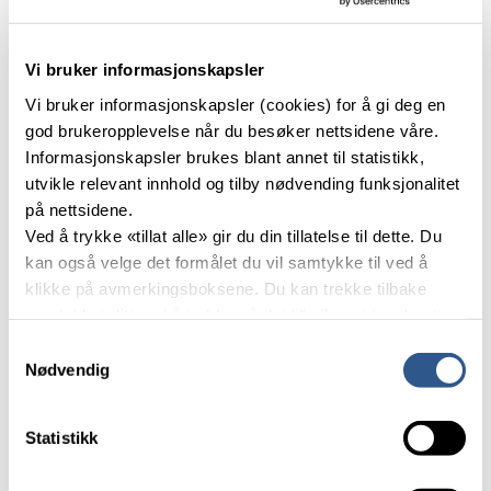
til fots og med kollektivt i
Oslo/Akershus
Vi bruker informasjonskapsler
I Oslo/Akershus er andelen reiser til fots på 30
Vi bruker informasjonskapsler (cookies) for å gi deg en
prosent, som er høyest av alle byområdene. Tett på
god brukeropplevelse når du besøker nettsidene våre.
følger Trondheimsregion med 27 prosent og
Informasjonskapsler brukes blant annet til statistikk,
Tromsø med 26 prosent. Andelen gående har vært
utvikle relevant innhold og tilby nødvending funksjonalitet
ganske stabil over tid.
på nettsidene.
Ved å trykke «tillat alle» gir du din tillatelse til dette. Du
kan også velge det formålet du vil samtykke til ved å
I Oslo/Akershus er også andelen kollektivreiser
klikke på avmerkingsboksene. Du kan trekke tilbake
høyest med 21 prosent. Tromsø har 18 prosent, som
samtykket ditt ved å trykke på det lille ikonet i nederste
er en økning fra 10 prosent i 2020. Tromsø fikk
venstre hjørne av nettsiden.
Samtykkevalg
byvekstavtale i 2023. Nedre Glomma har den laveste
Nødvendig
andelen med 6 prosent.
Les mer om våre informasjonskapsler.
Mest fornøyd med
Statistikk
kollektivtilbudet i Tromsø