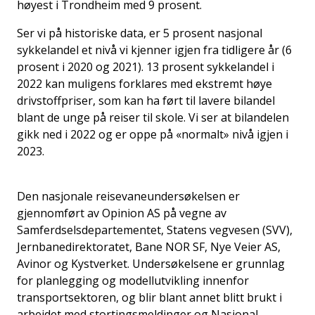
høyest i Trondheim med 9 prosent.
Ser vi på historiske data, er 5 prosent nasjonal
sykkelandel et nivå vi kjenner igjen fra tidligere år (6
prosent i 2020 og 2021). 13 prosent sykkelandel i
2022 kan muligens forklares med ekstremt høye
drivstoffpriser, som kan ha ført til lavere bilandel
blant de unge på reiser til skole. Vi ser at bilandelen
gikk ned i 2022 og er oppe på «normalt» nivå igjen i
2023.
Den nasjonale reisevaneundersøkelsen er
gjennomført av Opinion AS på vegne av
Samferdselsdepartementet, Statens vegvesen (SVV),
Jernbanedirektoratet, Bane NOR SF, Nye Veier AS,
Avinor og Kystverket. Undersøkelsene er grunnlag
for planlegging og modellutvikling innenfor
transportsektoren, og blir blant annet blitt brukt i
arbeidet med stortingsmeldinger og Nasjonal