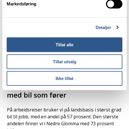
Markedsføring
På landsbasis har 57 prosent svart at de har god
eller svært god tilgang til kollektivtilbud der de bor.
Tromsø trekker landssnittet opp, med 88 prosent
Detaljer
god eller svært god tilgang. Dette er høyest i landet.
Oslo/Akershus følger tett på, der 85 prosent har
Tillat alle
svart at de har god eller svært god tilgang. Den
laveste andelen som er fornøyd eller svært fornøyd
Tillat utvalg
finner vi i Nedre Glomma, der 47 prosent har svart
dette.
Ikke tillat
De fleste reiser til jobb er foretatt
med bil som fører
På arbeidsreiser bruker vi på landsbasis i størst grad
bil til jobb, med en andel på 57 prosent. Den største
andelen finner vi i Nedre Glomma med 73 prosent