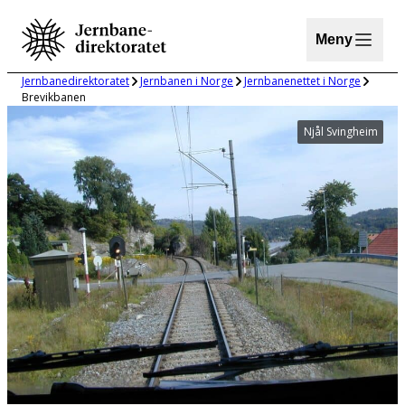
Hopp
til
Meny
innhold
Jernbanedirektoratet
Jernbanen i Norge
Jernbanenettet i Norge
Brevikbanen
Njål Svingheim