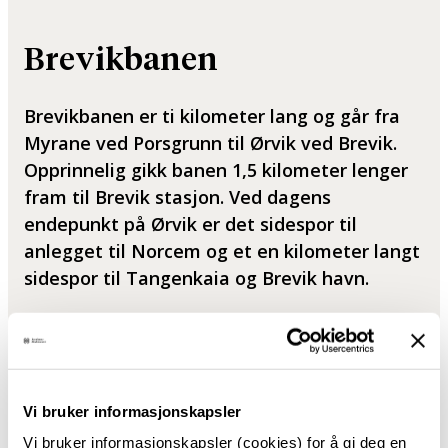
Brevikbanen
Brevikbanen er ti kilometer lang og går fra
Myrane ved Porsgrunn til Ørvik ved Brevik.
Opprinnelig gikk banen 1,5 kilometer lenger
fram til Brevik stasjon. Ved dagens
endepunkt på Ørvik er det sidespor til
anlegget til Norcem og et en kilometer langt
sidespor til Tangenkaia og Brevik havn.
Fakta om Brevikbanen
Samlet banelengde:
10,03 km, inkludert
Vi bruker informasjonskapsler
sporet ned til Brevik havn
Vi bruker informasjonskapsler (cookies) for å gi deg en