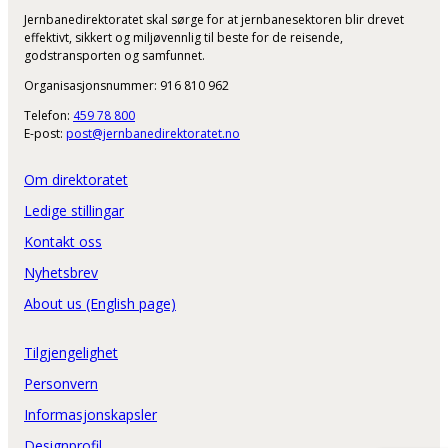
Jernbanedirektoratet skal sørge for at jernbanesektoren blir drevet
effektivt, sikkert og miljøvennlig til beste for de reisende,
godstransporten og samfunnet.
Organisasjonsnummer: 916 810 962
Telefon:
459 78 800
E-post:
post@jernbanedirektoratet.no
Om direktoratet
Ledige stillingar
Kontakt oss
Nyhetsbrev
About us (English page)
Tilgjengelighet
Personvern
Informasjonskapsler
Designprofil