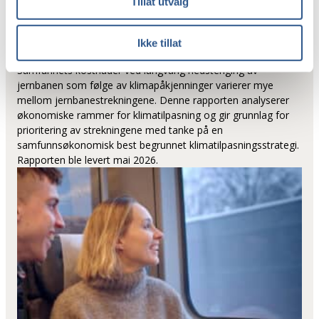
Tillat utvalg
Kunnskapsrapport
Ikke tillat
klimatilpasning (fase 2)
Samfunnets kostnader ved langvarig nedstenging av
jernbanen som følge av klimapåkjenninger varierer mye
mellom jernbanestrekningene. Denne rapporten analyserer
økonomiske rammer for klimatilpasning og gir grunnlag for
prioritering av strekningene med tanke på en
samfunnsøkonomisk best begrunnet klimatilpasningsstrategi.
Rapporten ble levert mai 2026.