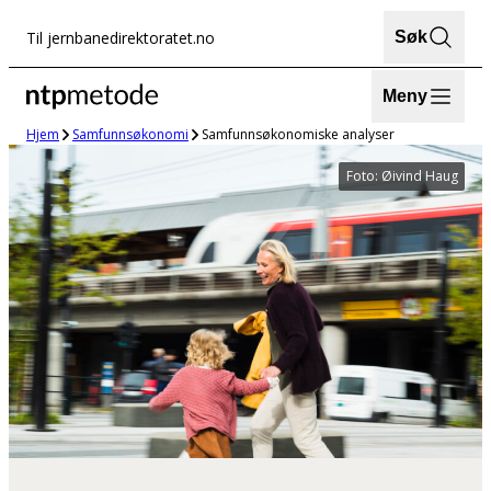
Hopp
Til jernbanedirektoratet.no
Søk
til
innhold
Meny
Hjem
Samfunnsøkonomi
Samfunnsøkonomiske analyser
Foto: Øivind Haug