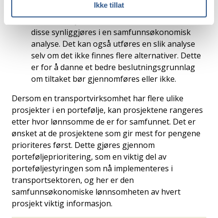
Ikke tillat
tekniske løsningene prosjekteres. Når det
finnes forskjeller mellom ulike alternativ, kan
disse synliggjøres i en samfunnsøkonomisk
analyse. Det kan også utføres en slik analyse
selv om det ikke finnes flere alternativer. Dette
er for å danne et bedre beslutningsgrunnlag
om tiltaket bør gjennomføres eller ikke.
Dersom en transportvirksomhet har flere ulike
prosjekter i en portefølje, kan prosjektene rangeres
etter hvor lønnsomme de er for samfunnet. Det er
ønsket at de prosjektene som gir mest for pengene
prioriteres først. Dette gjøres gjennom
porteføljeprioritering, som en viktig del av
porteføljestyringen som nå implementeres i
transportsektoren, og her er den
samfunnsøkonomiske lønnsomheten av hvert
prosjekt viktig informasjon.