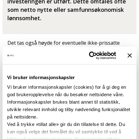
investeringen er utført. Dette omtales ofte
som netto nytte eller samfunnsøkonomisk
lønnsomhet.
Det tas også høyde for eventuelle ikke-prissatte
virkninger. Ikke-prissatte virkninger kan for
eksempel være endret landskapsbilde eller
naturmangfold, og dette er også en del av den
samfunnsøkonomiske lønnsomheten. De ikke-
Vi bruker informasjonskapsler
prissatte virkningene skal telle like mye som
prissatte virkninger i beslutningsgrunnlaget. De
Vi bruker informasjonskapsler (cookies) for å gi deg en
ikke-prissatte virkningene vurderes sammen med
god brukeropplevelse når du besøker nettsidene våre.
den prissatte samfunnsøkonomiske lønnsomheten,
Informasjonskapsler brukes blant annet til statistikk,
og det gis til slutt en samlet anbefaling.
utvikle relevant innhold og tilby nødvending funksjonalitet
på nettsidene.
Siden alle relevante virkninger skal synliggjøres,
Ved å trykke «tillat alle» gir du din tillatelse til dette. Du
danner analysene gode beslutningsgrunnlag og
kan også velge det formålet du vil samtykke til ved å
bidrar til opplyste og bevisste valg om bruk av