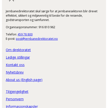
Jernbanedirektoratet skal sørge for at jernbanesektoren blir drevet
effektivt, sikkert og miljøvennlig til beste for de reisende,
godstransporten og samfunnet.
Organisasjonsnummer: 916 810 962
Telefon:
459 78 800
E-post:
post@jernbanedirektoratet.no
Om direktoratet
Ledige stillingar
Kontakt oss
Nyhetsbrev
About us (English page)
Tilgjengelighet
Personvern
Informasjonskapsler