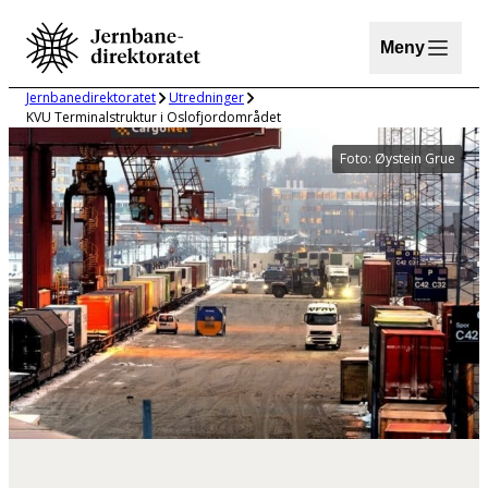
Hopp
til
Meny
innhold
Jernbanedirektoratet
Utredninger
KVU Terminalstruktur i Oslofjordområdet
Foto: Øystein Grue