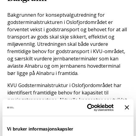
Bakgrunnen for konseptvalgutredning for
godsterminalstrukturen i Oslofjordområdet er
forventet vekst i godstransport og behovet for at all
transport av gods skal skje sikkert, effektivt og
miljøvennlig. Utredningen skal både vurdere
fremtidige behov for godstransport i KVU-området,
og særskilt vurdere jernbaneterminaler som kan
avlaste Alnabru og om jernbanens hovedterminal
bør ligge på Alnabru i framtida.
KVU Godsterminalstruktur i Oslofjordområdet har
identifisert framtidige behov for kapasitet til
næringstransportene. Aktuelle konsepter er utviklet
for et sikkert, miljøvennlig og samfunnsøkonomisk
effektivt system for godstransport hvor mer av de
lange transportene kan gå på sjø og bane. Ulike
terminalstrukturer og arealstrategier er vurdert.
Vi bruker informasjonskapsler