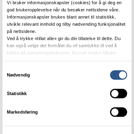
Vi bruker informasjonskapsler (cookies) for å gi deg en
Anbefaling og hovedpunkter
god brukeropplevelse når du besøker nettsidene våre.
Informasjonskapsler brukes blant annet til statistikk,
utvikle relevant innhold og tilby nødvending funksjonalitet
Transportetatene anbefaler en trinnvis utvikling av
på nettsidene.
Alnabru med en modernisering fram mot år 2040.
Ved å trykke «tillat alle» gir du din tillatelse til dette. Du
Alnabru inngår i mange konsepter i denne KVUen.
kan også velge det formålet du vil samtykke til ved å
Derfor er denne KVUen i størst mulig grad
klikke på avmerkingsboksene. Du kan trekke tilbake
harmonisert mot Alnabru-utredningen fase 2 blant
samtykket ditt ved å trykke på det lille ikonet i nederste
annet med lik referansebane og like forutsetninger
venstre hjørne av nettsiden.
om endringer i effektivitet, kostnader og
Samtykkevalg
etterspørsel.
Nødvendig
Les mer om våre informasjonskapsler.
Hovedpunkter fra KVUen:
Statistikk
I forhold til dagens volum (180 mill. tonn) skal
100 mill. tonn mer gods transporteres årlig i
Markedsføring
KVU-området i 2050 – vei og sjø tar en betydelig
del av veksten.
KVUen belyser at det er nok terminalkapasitet i