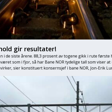
old gir resultater!
 i de siste årene. 88,3 prosent av togene gikk i rute første h
været som i fjor, så har Bane NOR tydelige tall som viser at 
e virker, sier konstituert konsernsjef i bane NOR, Jon-Erik Lu