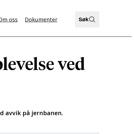
Om oss
Dokumenter
Søk
plevelse ved
d avvik på jernbanen.