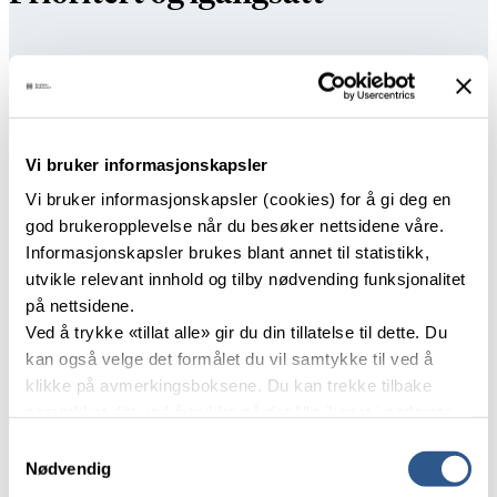
E21 Innfasing av nye kjøretøy (regiontog)
E11 Innføring av ERTMS på samtlige
banestrekninger
Vi bruker informasjonskapsler
Vi bruker informasjonskapsler (cookies) for å gi deg en
god brukeropplevelse når du besøker nettsidene våre.
Prioritert til planlegging i 2026
Informasjonskapsler brukes blant annet til statistikk,
utvikle relevant innhold og tilby nødvending funksjonalitet
på nettsidene.
E15 Bedre lokal- og regiontogtilbud på
Østlandet
Ved å trykke «tillat alle» gir du din tillatelse til dette. Du
kan også velge det formålet du vil samtykke til ved å
klikke på avmerkingsboksene. Du kan trekke tilbake
Effektpakker/tilbuds­forbedringer på denne strekningen
samtykket ditt ved å trykke på det lille ikonet i nederste
venstre hjørne av nettsiden.
Prioritert og igangsatt
Samtykkevalg
Nødvendig
Les mer om våre informasjonskapsler.