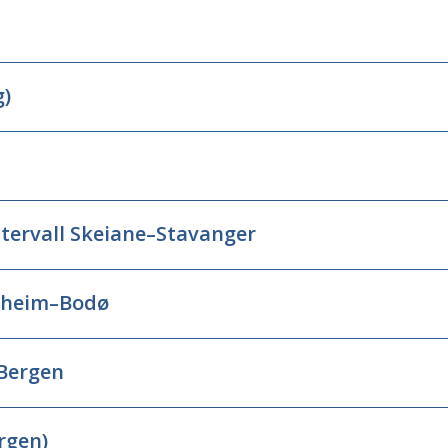
g)
ntervall Skeiane–Stavanger
ndheim–Bodø
–Bergen
rgen)