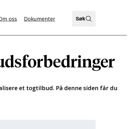
Om oss
Dokumenter
Søk
budsforbedringer
alisere et togtilbud. På denne siden får du