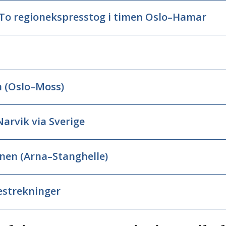
 To regionekspresstog i timen Oslo–Hamar
n (Oslo–Moss)
arvik via Sverige
anen (Arna–Stanghelle)
estrekninger