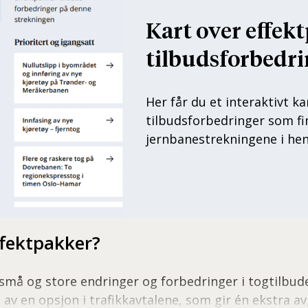
Kart over effek
tilbudsforbedri
Her får du et interaktivt k
tilbudsforbedringer som fi
jernbanestrekningene i henh
ffektpakker?
må og store endringer og forbedringer i togtilbude
av en opsjon i trafikkavtalene, som gir én ekstra 