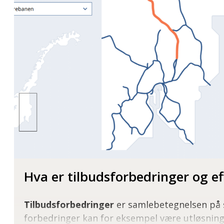
Hva er tilbudsforbedringer og e
Tilbudsforbedringer
er samlebetegnelsen på s
forbedringer kan for eksempel være utløsning 