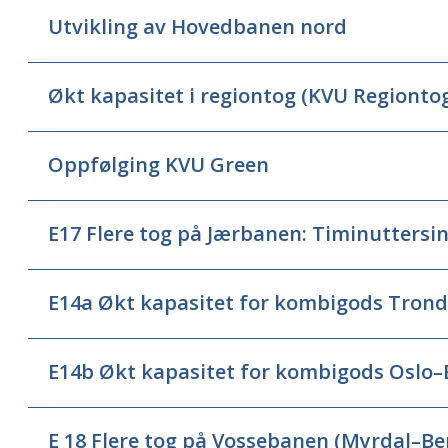
Utvikling av Hovedbanen nord
Økt kapasitet i regiontog (KVU Regionto
Oppfølging KVU Green
E17 Flere tog på Jærbanen: Timinuttersi
E14a Økt kapasitet for kombigods Tro
E14b Økt kapasitet for kombigods Oslo
E 18 Flere tog på Vossebanen (Myrdal–Be