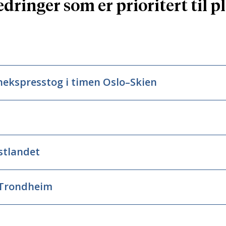
dringer som er prioritert til p
onekspresstog i timen Oslo–Skien
stlandet
–Trondheim