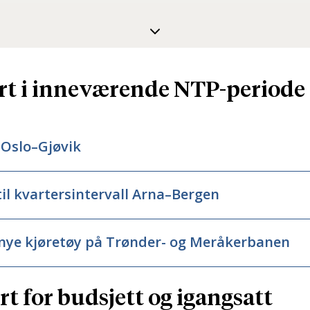
ønster. Eksempelvis der enkelte stasjoner får færre
og fremst gjennom realisering av
effektpakker
. For 
er infrastruktur, kjøretøy og kjøp av persontransport
ert i inneværende NTP-periode
ktpakke. Jernbanedirektoratet lager strategiene for u
dvendige innsatsfaktorene på plass til rett tid.
 Oslo–Gjøvik
til kvartersintervall Arna–Bergen
 nye kjøretøy på Trønder- og Meråkerbanen
rt for budsjett og igangsatt