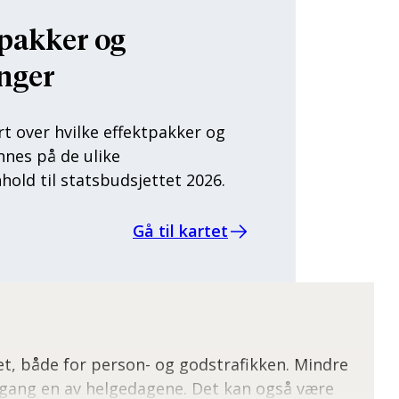
tpakker og
nger
art over hvilke effektpakker og
nnes på de ulike
old til statsbudsjettet 2026.
Gå til kartet
t, både for person- og godstrafikken. Mindre
avgang en av helgedagene. Det kan også være