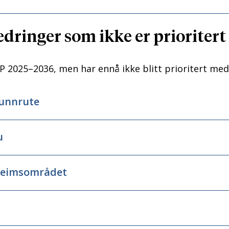
dringer som ikke er prioritert 
TP 2025–2036, men har ennå ikke blitt prioritert me
grunnrute
u
dheimsområdet