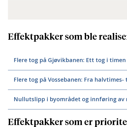
endringer i ruteplanen, som gir et nytt stoppm
uendret.
Store forbedringer i togtilbudet skjer først 
innsatsfaktorer. De viktigste innsatsfaktorene 
Effektpakker som ble realis
effekter for togtilbudet, og de utgjør en effe
koordinerer aktørene i sektoren for å få de nø
Flere tog på Gjøvikbanen: Ett tog i timen
Flere tog på Vossebanen: Fra halvtimes- 
Nullutslipp i byområdet og innføring av
Effektpakker som er priorite