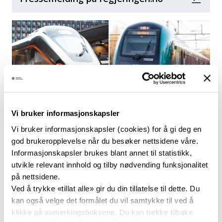
Foto: Flytoget og Jernbanedirektoratet
Regjeringen har besluttet å slå sammen Vy og Flytoget fra 1.
Vi bruker informasjonskapsler
januar 2025. Flytoget vil inntil videre fortsette som et
Vi bruker informasjonskapsler (cookies) for å gi deg en
datterselskap i Vy-gruppen.
god brukeropplevelse når du besøker nettsidene våre.
Informasjonskapsler brukes blant annet til statistikk,
utvikle relevant innhold og tilby nødvending funksjonalitet
på nettsidene.
Relaterte nyhetssaker
Ved å trykke «tillat alle» gir du din tillatelse til dette. Du
kan også velge det formålet du vil samtykke til ved å
klikke på avmerkingsboksene. Du kan trekke tilbake