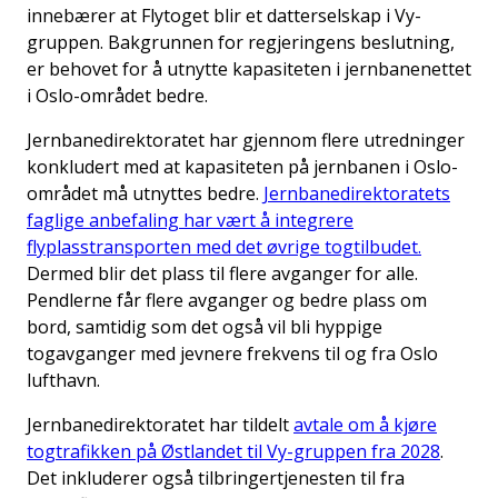
innebærer at Flytoget blir et datterselskap i Vy-
gruppen. Bakgrunnen for regjeringens beslutning,
er behovet for å utnytte kapasiteten i jernbanenettet
i Oslo-området bedre.
Jernbanedirektoratet har gjennom flere utredninger
konkludert med at kapasiteten på jernbanen i Oslo-
området må utnyttes bedre.
Jernbanedirektoratets
faglige anbefaling har vært å integrere
flyplasstransporten med det øvrige togtilbudet.
Dermed blir det plass til flere avganger for alle.
Pendlerne får flere avganger og bedre plass om
bord, samtidig som det også vil bli hyppige
togavganger med jevnere frekvens til og fra Oslo
lufthavn.
Jernbanedirektoratet har tildelt
avtale om å kjøre
togtrafikken på Østlandet til Vy-gruppen fra 2028
.
Det inkluderer også tilbringertjenesten til fra