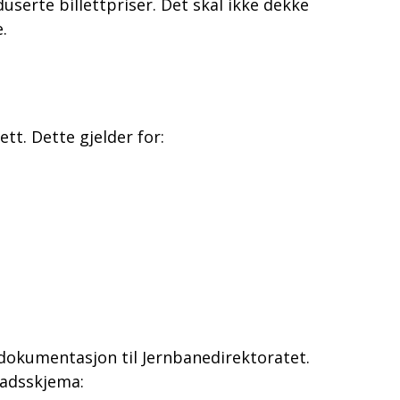
serte billettpriser. Det skal ikke dekke
.
t. Dette gjelder for:
okumentasjon til Jernbanedirektoratet.
nadsskjema: