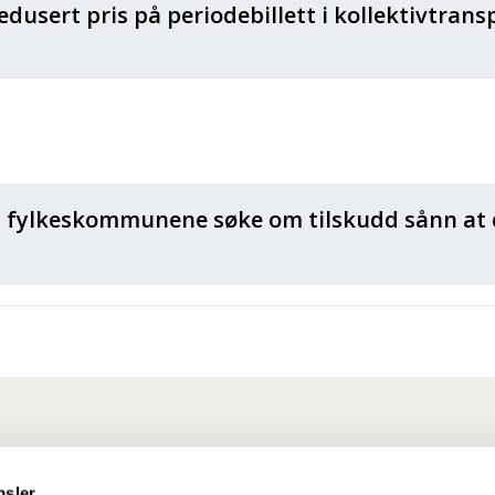
redusert pris på periodebillett i kollektivtran
 fylkeskommunene søke om tilskudd sånn at d
psler