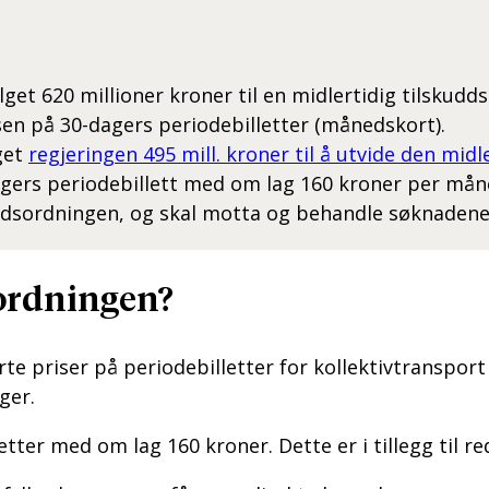
vilget 620 millioner kroner til en midlertidig tils
en på 30-dagers periodebilletter (månedskort).
get
regjeringen 495 mill. kroner til å utvide den mid
agers periodebillett med om lag 160 kroner per mån
uddsordningen, og skal motta og behandle søknadene
ordningen?
te priser på periodebilletter for kollektivtranspo
ger.
tter med om lag 160 kroner. Dette er i tillegg til re