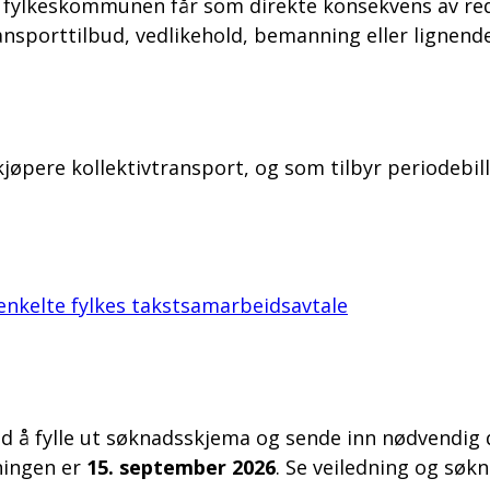
e fylkeskommunen får som direkte konsekvens av redu
ansporttilbud, vedlikehold, bemanning eller lignende
ere kollektivtransport, og som tilbyr periodebillet
enkelte fylkes takstsamarbeidsavtale
 fylle ut søknadsskjema og sende inn nødvendig d
ningen er
15. september 2026
. Se veiledning og søk