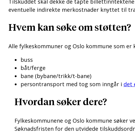
Tilskuddet skal dekke de tapte billettinntekten
eventuelle indirekte merkostnader knyttet til tr
Hvem kan søke om støtten?
Alle fylkeskommuner og Oslo kommune som er kjøp
buss
båt/ferge
bane (bybane/trikk/t-bane)
persontransport med tog som inngår i
det 
Hvordan søker dere?
Fylkeskommunene og Oslo kommune søker ved å
Søknadsfristen for den utvidede tilskuddsord