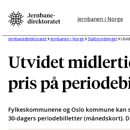
Hopp
til
Jernbanen i Norge
innhold
Jernbanedirektoratet
Jernbanen i Norge
Støtteordninger
Utvid
Utvidet midlerti
pris på periodebi
Fylkeskommunene og Oslo kommune kan søke
30-dagers periodebilletter (månedskort). D