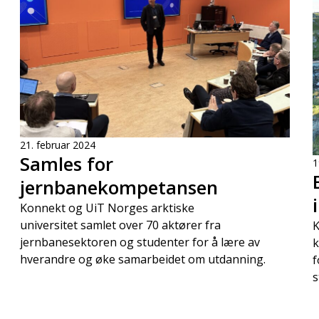
21. februar 2024
Samles for
1
jernbanekompetansen
Konnekt og UiT Norges arktiske
universitet samlet over 70 aktører fra
K
jernbanesektoren og studenter for å lære av
k
hverandre og øke samarbeidet om utdanning.
f
s