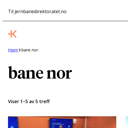
Hopp
Til jernbanedirektoratet.no
til
innhold
Hjem
bane nor
bane nor
Viser 1–5 av 5 treff