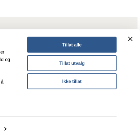
Tillat alle
ker
ld og
Tillat utvalg
Tilgjengelighet
Ikke tillat
 å
Personvern
Informasjonskapsler