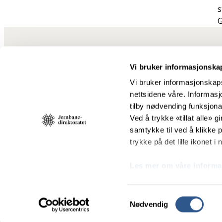
s
G
Vi bruker informasjonska
Vi bruker informasjonskaps
nettsidene våre. Informasjo
tilby nødvending funksjonal
Ved å trykke «tillat alle» gi
Jernbanedirektoratet skal sørge for at jernbanesektoren blir drevet
samtykke til ved å klikke
og miljøvennlig til beste for de reisende, godstransporten og sa
trykke på det lille ikonet i
Organisasjonsnummer: 916 810 962
Les mer om våre informa
Telefon:
459 78 800
E-post:
post@jernbanedirektoratet.no
Samtykkevalg
Nødvendig