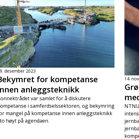
9. desember 2023
Bekymret for kompetanse
14. no
Grø
innen anleggsteknikk
med
onnektrådet var samlet for å diskutere
ompetanse i samferdselssektoren, og bekymring
NTNU,
or mangel på kompetanse innen anleggsteknikk
intens
to høyt på agendaen.
jernb
jernb
kompe