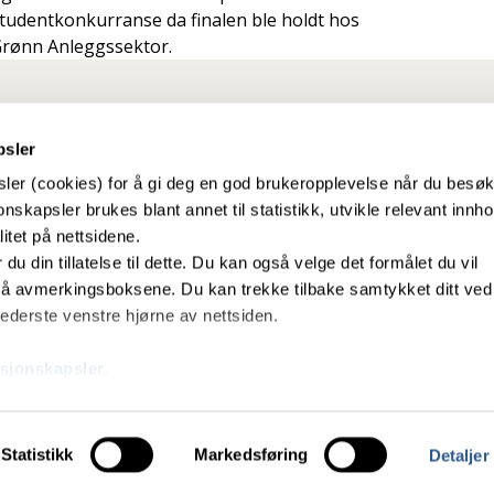
tudentkonkurranse da finalen ble holdt hos
rønn Anleggssektor.
psler
ler (cookies) for å gi deg en god brukeropplevelse når du besø
nskapsler brukes blant annet til statistikk, utvikle relevant innho
itet på nettsidene.
r du din tillatelse til dette. Du kan også velge det formålet du vil
 effektivt, sikkert
Om direktoratet
 på avmerkingsboksene. Du kan trekke tilbake samtykket ditt ved
mfunnet.
Ledige stillingar
 nederste venstre hjørne av nettsiden.
Kontakt direktoratet
sjonskapsler.
About us (English page)
Statistikk
Markedsføring
Detaljer