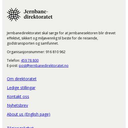
Jernbanedirektoratet skal sørge for at jernbanesektoren blir drevet
effektivt, sikkert og miljøvennlig til beste for de reisende,
godstransporten og samfunnet.
Organisasjonsnummer: 916 810 962
Telefon:
459 78 800
E-post:
post@jernbanedirektoratet.no
Om direktoratet
Ledige stillingar
Kontakt oss
Nyhetsbrev
About us (English page)