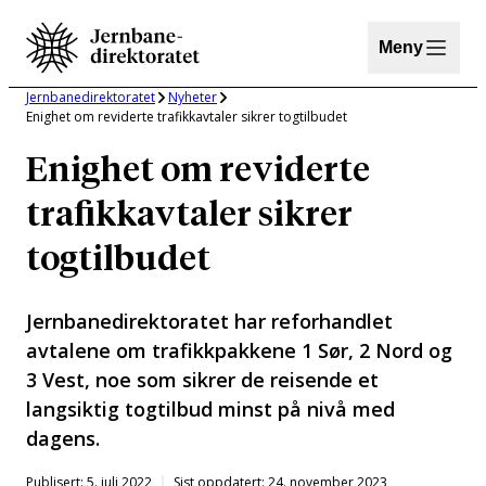
Hopp
til
Meny
innhold
Jernbanedirektoratet
Nyheter
Enighet om reviderte trafikkavtaler sikrer togtilbudet
Enighet om reviderte
trafikkavtaler sikrer
togtilbudet
Jernbanedirektoratet har reforhandlet
avtalene om trafikkpakkene 1 Sør, 2 Nord og
3 Vest, noe som sikrer de reisende et
langsiktig togtilbud minst på nivå med
dagens.
Publisert: 5. juli 2022
Sist oppdatert: 24. november 2023