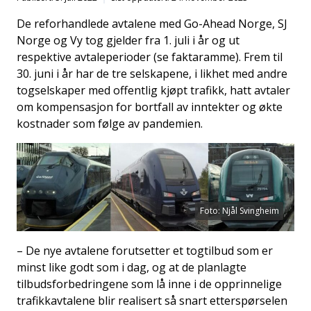
De reforhandlede avtalene med Go-Ahead Norge, SJ
Norge og Vy tog gjelder fra 1. juli i år og ut
respektive avtaleperioder (se faktaramme). Frem til
30. juni i år har de tre selskapene, i likhet med andre
togselskaper med offentlig kjøpt trafikk, hatt avtaler
om kompensasjon for bortfall av inntekter og økte
kostnader som følge av pandemien.
Foto: Njål Svingheim
– De nye avtalene forutsetter et togtilbud som er
minst like godt som i dag, og at de planlagte
tilbudsforbedringene som lå inne i de opprinnelige
trafikkavtalene blir realisert så snart etterspørselen