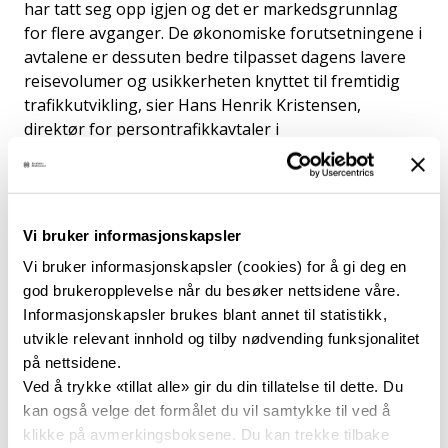
har tatt seg opp igjen og det er markedsgrunnlag
for flere avganger. De økonomiske forutsetningene i
avtalene er dessuten bedre tilpasset dagens lavere
reisevolumer og usikkerheten knyttet til fremtidig
trafikkutvikling, sier Hans Henrik Kristensen,
direktør for persontrafikkavtaler i
Jernbanedirektoratet.
Kristensen minner om at alle dagens avtaler ble
inngått før utbruddet av koronapandemien tidlig i
Vi bruker informasjonskapsler
2020. Nedstengningen av samfunnet i nærmere to år
førte til en dramatisk nedgang i antall togreisende,
Vi bruker informasjonskapsler (cookies) for å gi deg en
og betydelig usikkerhet om den fremtidige effekten
god brukeropplevelse når du besøker nettsidene våre.
på folks reisevaner, noe som også skaper usikkerhet
Informasjonskapsler brukes blant annet til statistikk,
om togselskapenes inntekter.
utvikle relevant innhold og tilby nødvending funksjonalitet
på nettsidene.
Endringene i trafikkavtalene
Ved å trykke «tillat alle» gir du din tillatelse til dette. Du
kan også velge det formålet du vil samtykke til ved å
består av tre hovedelementer:
klikke på avmerkingsboksene. Du kan trekke tilbake