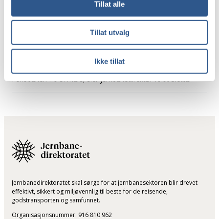
Tillat alle
Tillat utvalg
Ikke tillat
– Jeg er veldig glad for at de reisende endelig kan ta i bruk
Follobanen fra 5. mars, sier jernbanedirektør Knut Sletta.
Jernbanedirektoratet skal sørge for at jernbanesektoren blir drevet
effektivt, sikkert og miljøvennlig til beste for de reisende,
godstransporten og samfunnet.
Organisasjonsnummer: 916 810 962