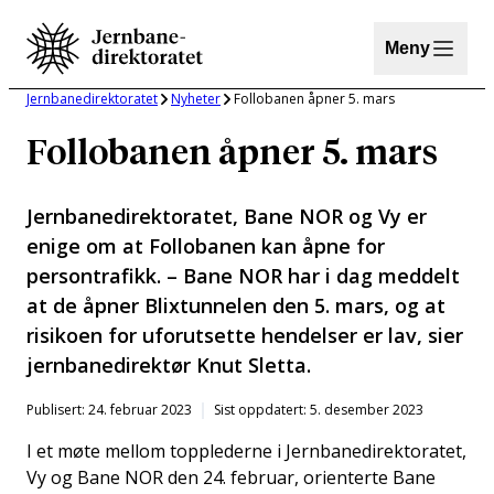
Hopp
til
Meny
innhold
Jernbanedirektoratet
Nyheter
Follobanen åpner 5. mars
Follobanen åpner 5. mars
Jernbanedirektoratet, Bane NOR og Vy er
enige om at Follobanen kan åpne for
persontrafikk. – Bane NOR har i dag meddelt
at de åpner Blixtunnelen den 5. mars, og at
risikoen for uforutsette hendelser er lav, sier
jernbanedirektør Knut Sletta.
Publisert: 24. februar 2023
Sist oppdatert: 5. desember 2023
I et møte mellom topplederne i Jernbanedirektoratet,
Vy og Bane NOR den 24. februar, orienterte Bane