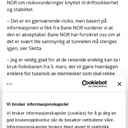
NOR om risikovurderinger knyttet til driftssikkerhet
og stabilitet.
– Det er en gjenværende risiko, men basert på
informasjonen vi fikk fra Bane NOR vurderer vi at
den er akseptabel. Bane NOR har forsikret oss om at
det er svært lite sannsynlig at tunnelen må stenges
igjen, sier Sletta.
– Jeg er veldig glad for at de reisende endelig kan ta i
bruk Follobanen fra 5. mars, det vil gjøre hverdagen
enklere for tusenvis av mennesker som skal rekke
jobb, skole og andre avtaler. Jeg forstår at
ventetiden har vært lang, sier han.
Tett oppfølging
Vi bruker informasjonskapsler
Vi bruker informasjonskapsler (cookies) for å gi deg en
Jernbanedirektoratet har hatt tett dialog med Bane
god brukeropplevelse når du besøker nettsidene våre.
NOR og Vy i januar og februar for å sikre god
Informasjonskapsler brukes blant annet til statistikk,