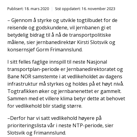
Publisert: 18. mars 2020
Sist oppdatert: 16. november 2023
– Gjennom å styrke og utvikle togtilbudet for de
reisende og godskundene, vil jernbanen gi et
betydelig bidrag til å nå de transportpolitiske
målene, sier jernbanedirektør Kirsti Slotsvik og
konsernsjef Gorm Frimannslund.
I sitt felles faglige innspill til neste Nasjonal
transportplan-periode er Jernbanedirektoratet og
Bane NOR samstemte i at vedlikeholdet av dagens
infrastruktur må styrkes og holdes på et høyt nivå.
Togtrafikken øker og jernbanenettet er gammelt.
Sammen med et villere klima betyr dette at behovet
for vedlikehold blir stadig større.
–Derfor har vi satt vedlikehold høyere på
prioriteringslista vår i neste NTP-periode, sier
Slotsvik og Frimannslund.