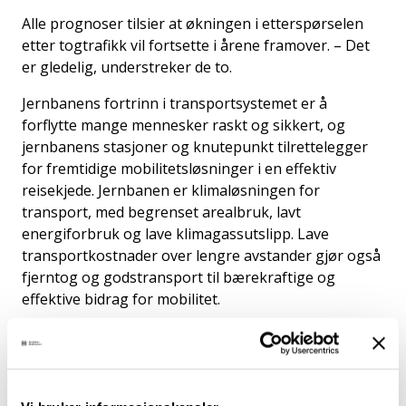
Alle prognoser tilsier at økningen i etterspørselen
etter togtrafikk vil fortsette i årene framover. – Det
er gledelig, understreker de to.
Jernbanens fortrinn i transportsystemet er å
forflytte mange mennesker raskt og sikkert, og
jernbanens stasjoner og knutepunkt tilrettelegger
for fremtidige mobilitetsløsninger i en effektiv
reisekjede. Jernbanen er klimaløsningen for
transport, med begrenset arealbruk, lavt
energiforbruk og lave klimagassutslipp. Lave
transportkostnader over lengre avstander gjør også
fjerntog og godstransport til bærekraftige og
effektive bidrag for mobilitet.
– Vi vil møte den økte etterspørselen etter
jernbanetransport gjennom de foreslåtte
prioriteringene i vårt felles innspill, sier
jernbanedirektøren og konsernsjefen.