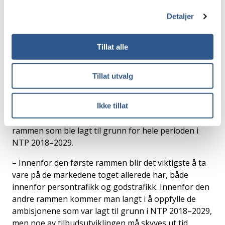
grunn for hvilke tiltak som anbefales prioritert.
Detaljer
To rammer
Tillat alle
Jernbanedirektoratet og Bane NOR er i sitt felles
arbeid med innspill til neste NTP-periode bedt om å
Tillat utvalg
prioritere innretning og tiltak innenfor to rammer.
Den ene rammen innebærer en videreføring av
Ikke tillat
bevilgningsnivået til jernbane i 2020, mens den andre
rammen er høyere og tilsvarer en videreføring av
rammen som ble lagt til grunn for hele perioden i
NTP 2018–2029.
– Innenfor den første rammen blir det viktigste å ta
vare på de markedene toget allerede har, både
innenfor persontrafikk og godstrafikk. Innenfor den
andre rammen kommer man langt i å oppfylle de
ambisjonene som var lagt til grunn i NTP 2018–2029,
men noe av tilbudsutviklingen må skyves ut tid.