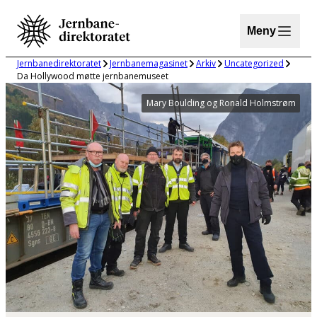
Hopp
til
Meny
innhold
Jernbanedirektoratet
Jernbanemagasinet
Arkiv
Uncategorized
Da Hollywood møtte jernbanemuseet
Mary Boulding og Ronald Holmstrøm