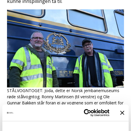
kunne innspillingen ta til.
STÅLVOGNTOGET: Joda, dette er Norsk jernbanemuseums
røde stålvogntog. Ronny Martinsen (til venstre) og Ole
Gunnar Bakken står foran ei av vognene som er omfoliert for
å se ut som Orientekspressen.
– Under innspillingen måtte vi holde orden på folk.
Med over 400 mennesker involvert, hvorav 200 av