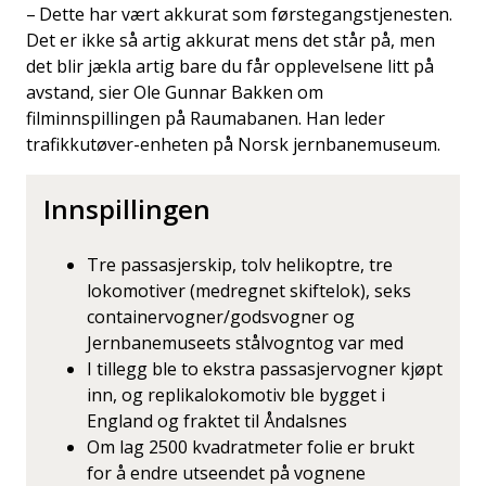
– Dette har vært akkurat som førstegangstjenesten.
Det er ikke så artig akkurat mens det står på, men
det blir jækla artig bare du får opplevelsene litt på
avstand, sier Ole Gunnar Bakken om
filminnspillingen på Raumabanen. Han leder
trafikkutøver-enheten på Norsk jernbanemuseum.
Innspillingen
Tre passasjerskip, tolv helikoptre, tre
lokomotiver (medregnet skiftelok), seks
containervogner/godsvogner og
Jernbanemuseets stålvogntog var med
I tillegg ble to ekstra passasjervogner kjøpt
inn, og replikalokomotiv ble bygget i
England og fraktet til Åndalsnes
Om lag 2500 kvadratmeter folie er brukt
for å endre utseendet på vognene