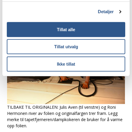
som rutekontor, togleder, TXP Raumabanen,
jernbanetilsynet, Spordrift, VY og SJ, også virkelig
Detaljer
ville få dette til.
Tillat alle
Tillat utvalg
Ikke tillat
TILBAKE TIL ORIGINALEN: Julis Aven (til venstre) og Roni
Hermonen river av folien og originalfargen trer fram. Legg
merke til tapetfjerneren/dampkokeren de bruker for å varme
opp folien.