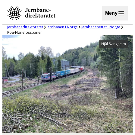
Hopp
til
Meny
innhold
Jernbanedirektoratet
Jernbanen i Norge
Jernbanenettet i Norge
Roa-Hønefossbanen
Njål Svingheim