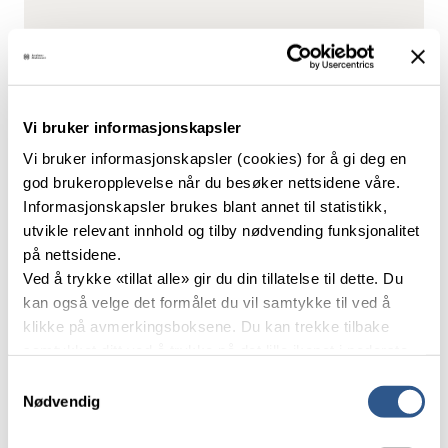
Banelengde:
32,0 km
Elektrisk drift
Fjernstyring
Stasjoner og holdeplasser med
Vi bruker informasjonskapsler
persontrafikk:
0
Mellomstasjoner med kryssingsspor:
3
Vi bruker informasjonskapsler (cookies) for å gi deg en
Tilknyttede baner:
Gjøvikbanen,
god brukeropplevelse når du besøker nettsidene våre.
Randsfjordbanen, Bergensbanen
Informasjonskapsler brukes blant annet til statistikk,
utvikle relevant innhold og tilby nødvending funksjonalitet
på nettsidene.
Roa–Hønefoss tar sørvestover i stigning ut fra Roa
Ved å trykke «tillat alle» gir du din tillatelse til dette. Du
på Gjøvikbanen. Banen går over Kalvsjø og Grindvoll
kan også velge det formålet du vil samtykke til ved å
før den faller ned mot Randsfjorden og Jevnaker. Fra
klikke på avmerkingsboksene. Du kan trekke tilbake
Jevnaker følger den Randselva videre til Hønefoss.
samtykket ditt ved å trykke på det lille ikonet i nederste
venstre hjørne av nettsiden.
Samtykkevalg
Trafikk og tilstand
Nødvendig
Les mer om våre informasjonskapsler.
Togtrafikken på Roa–Hønefossbanen utgjøres i dag