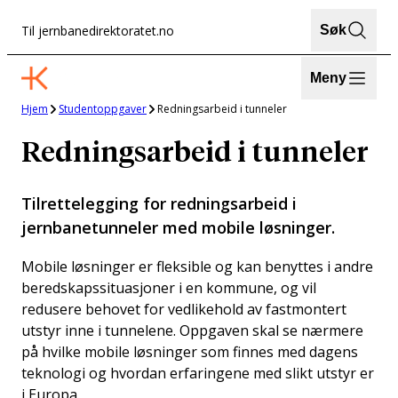
Hopp
Til jernbanedirektoratet.no
Søk
til
innhold
Meny
Hjem
Studentoppgaver
Redningsarbeid i tunneler
Redningsarbeid i tunneler
Tilrettelegging for redningsarbeid i
jernbanetunneler med mobile løsninger.
Mobile løsninger er fleksible og kan benyttes i andre
beredskapssituasjoner i en kommune, og vil
redusere behovet for vedlikehold av fastmontert
utstyr inne i tunnelene. Oppgaven skal se nærmere
på hvilke mobile løsninger som finnes med dagens
teknologi og hvordan erfaringene med slikt utstyr er
i Europa.