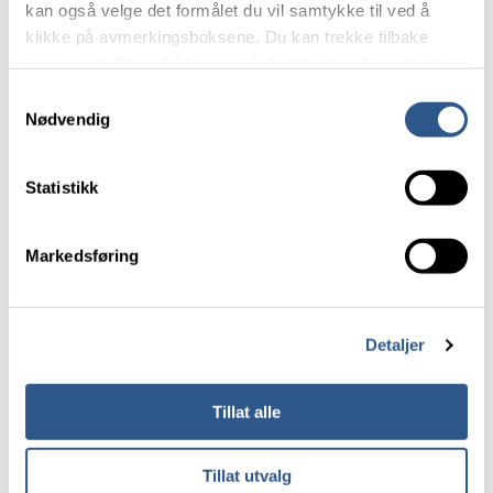
jernbanetunneler
kan også velge det formålet du vil samtykke til ved å
klikke på avmerkingsboksene. Du kan trekke tilbake
samtykket ditt ved å trykke på det lille ikonet i nederste
venstre hjørne av nettsiden.
Samtykkevalg
Nødvendig
Les mer om våre informasjonskapsler.
Statistikk
Markedsføring
Analyse av sprøytebetongtykkelse
målt med høyoppløselig
Detaljer
laserscanner
Tillat alle
Studie av korrelasjoner mellom
transienter i impulslignende
Tillat utvalg