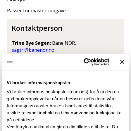
Passer for masteroppgave.
Kontaktperson
Trine Bye Sagen:
Bane NOR,
sagtri@banenor.no
Se flere oppgaver hos Bane NOR
Lignende oppgaver
Vi bruker informasjonskapsler
Vi bruker informasjonskapsler (cookies) for å gi deg en
god brukeropplevelse når du besøker nettsidene våre.
Feltmålinger og numerisk
Informasjonskapsler brukes blant annet til statistikk,
simulering av forløp av
utvikle relevant innhold og tilby nødvending funksjonalitet
på nettsidene.
lufttemperatur i
Ved å trykke «tillat alle» gir du din tillatelse til dette. Du