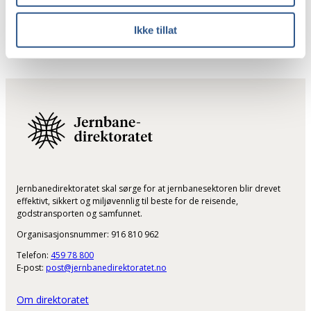
hendelser, belastning av
infrastruktur og støyplagegrad
Ikke tillat
Jernbanedirektoratet skal sørge for at jernbanesektoren blir drevet
effektivt, sikkert og miljøvennlig til beste for de reisende,
godstransporten og samfunnet.
Organisasjonsnummer: 916 810 962
Telefon:
459 78 800
E-post:
post@jernbanedirektoratet.no
Om direktoratet