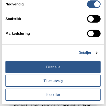
Nødvendig
Norske tog har satt i gang et analysearbeid
Les mer om våre informasjonskapsler.
i samarbeid med togoperatørene for å få
Statistikk
innsikt i årsaker til stoppede feil på
kjøretøyene. Dette vil gi nødvendig innsikt
som kan brukes for å redusere antallet
Markedsføring
stoppede feil.
Tiltak 17 under driftsstabilitet i
tiltaksplanen
Detaljer
Tillat alle
Tillat utvalg
Verksteder
Bane NOR gjennomfører tiltaksplan for økt
Ikke tillat
kapasitet på verkstedene. Tiltaket vil øke
evnen til å vedlikeholde togene slik at de er