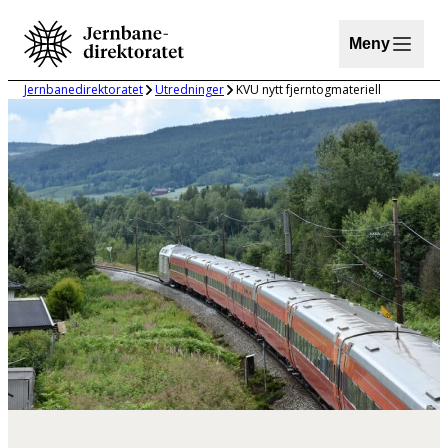
Hopp
til
Meny
innhold
Jernbanedirektoratet
Utredninger
KVU nytt fjerntogmateriell