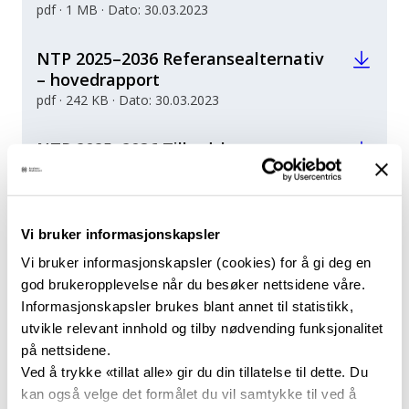
pdf · 1 MB · Dato: 30.03.2023
NTP 2025–2036 Referansealternativ
– hovedrapport
pdf · 242 KB · Dato: 30.03.2023
NTP 2025–2036 Tilbudsbaserte
effektpakker for InterCity-
strekningene
pdf · 776 KB · Dato: 29.03.2023
Vi bruker informasjonskapsler
NTP 2025–2036
Vi bruker informasjonskapsler (cookies) for å gi deg en
Jernbanedirektoratets anbefaling for
god brukeropplevelse når du besøker nettsidene våre.
videre utvikling av InterCity-
Informasjonskapsler brukes blant annet til statistikk,
strekningene
utvikle relevant innhold og tilby nødvending funksjonalitet
pdf · 2 MB · Dato: 25.09.2023
på nettsidene.
Ved å trykke «tillat alle» gir du din tillatelse til dette. Du
NTP 2025–2036 Tiltaksanalyse: To
kan også velge det formålet du vil samtykke til ved å