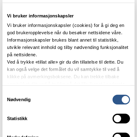
Bergensbanen: Nytt
dobbeltspor gir rekordhøg
Vi bruker informasjonskapsler
punktlegheit i vest
Vi bruker informasjonskapsler (cookies) for å gi deg en
Det nye dobbeltsporet lengst vest på Bergensbanen driv
god brukeropplevelse når du besøker nettsidene våre.
no opp punktlegskapen på heile banen. Etter at
Informasjonskapsler brukes blant annet til statistikk,
strekninga Bergen–Arna opna med dobbeltspor i mai i
utvikle relevant innhold og tilby nødvending funksjonalitet
fjor går pilene for både punktlegskap og regularitet i ei
retning, -oppover. – Dette viser viktigheita av å
på nettsidene.
investere, seier prosjektdirektør Hans-Egil Larsen i Bane
Ved å trykke «tillat alle» gir du din tillatelse til dette. Du
NOR.
kan også velge det formålet du vil samtykke til ved å
klikke på avmerkingsboksene. Du kan trekke tilbake
samtykket ditt ved å trykke på det lille ikonet i nederste
venstre hjørne av nettsiden.
Samtykkevalg
Nødvendig
Les mer om våre informasjonskapsler.
Statistikk