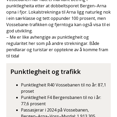
punktlegheita etter at dobbeltsporet Bergen–Arna
opna i fjor. Lokalstrekninga til Arna ligg naturleg nok
i ein særklasse og tett oppunder 100 prosent, men
Vossebane-trafikken og fjerntoga kan også visa til ei
god utvikling.
– Me er like avhengige av punktlegheit og
regularitet her som på andre strekningar. Både
pendlarar og turistar er opptekne av å komme fram
til tida!
Punktlegheit og trafikk
Punktlegheit R40 Vossebanen til no år: 87,1
proset
Punktlegheit F4 Bergensbanen til no i år:
77,6 prosent
Passasjerar i 2024 på Vossebanen,
Bergen–Arna–Voss–Myrdal: 1 913 305