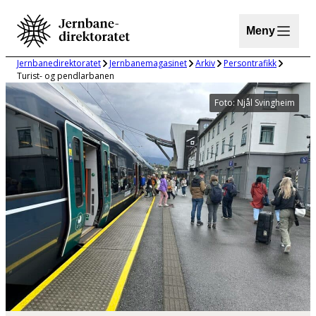
Hopp
til
Meny
innhold
Jernbanedirektoratet
Jernbanemagasinet
Arkiv
Persontrafikk
Turist- og pendlarbanen
Foto: Njål Svingheim