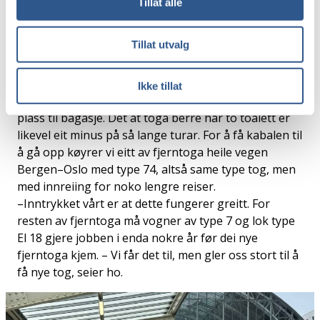
Tillat alle
typen 75-2. Det betyr at ein del av toget har same
standard som type 74, med to + to seter i breidda,
Tillat utvalg
medan den største delen er innreidd med tanke
pendlartrafikken med to + tre seter. – Me er nøgde
med denne togtypen, seier Torgersen Hetlevik. Toga
Ikke tillat
har store vindauge, god romkjensle og godt med
plass til bagasje. Det at toga berre har to toalett er
likevel eit minus på så lange turar. For å få kabalen til
å gå opp køyrer vi eitt av fjerntoga heile vegen
Bergen–Oslo med type 74, altså same type tog, men
med innreiing for noko lengre reiser.
–Inntrykket vårt er at dette fungerer greitt. For
resten av fjerntoga må vogner av type 7 og lok type
El 18 gjere jobben i enda nokre år før dei nye
fjerntoga kjem. – Vi får det til, men gler oss stort til å
få nye tog, seier ho.