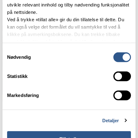
utvikle relevant innhold og tilby nødvending funksjonalitet
på nettsidene.
Ved å trykke «tillat alle» gir du din tillatelse til dette. Du
kan også velge det formålet du vil samtykke til ved å
klikke på avmerkingsboksene. Du kan trekke tilbake
samtykket ditt ved å trykke på det lille ikonet i nederste
venstre hjørne av nettsiden.
Samtykkevalg
Nødvendig
Les mer om våre informasjonskapsler.
Statistikk
Foto: Njål Svingheim
Markedsføring
Grupper med turister i regiontoga avlastar fjerntoga.
Togmateriellet
Detaljer
Toga på Vossebanen blir køyrde med Flirt-tog av