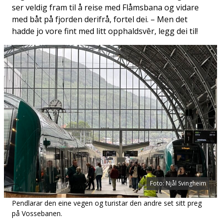
ser veldig fram til å reise med Flåmsbana og vidare
med båt på fjorden derifrå, fortel dei. – Men det
hadde jo vore fint med litt opphaldsvêr, legg dei til!
Foto: Njål Svingheim
Pendlarar den eine vegen og turistar den andre set sitt preg
på Vossebanen.