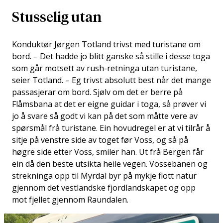
Stusselig utan
Konduktør Jørgen Totland trivst med turistane om
bord. – Det hadde jo blitt ganske så stille i desse toga
som går motsett av rush-retninga utan turistane,
seier Totland. – Eg trivst absolutt best når det mange
passasjerar om bord. Sjølv om det er berre på
Flåmsbana at det er eigne guidar i toga, så prøver vi
jo å svare så godt vi kan på det som måtte vere av
spørsmål frå turistane. Ein hovudregel er at vi tilrår å
sitje på venstre side av toget før Voss, og så på
høgre side etter Voss, smiler han. Ut frå Bergen får
ein då den beste utsikta heile vegen. Vossebanen og
strekninga opp til Myrdal byr på mykje flott natur
gjennom det vestlandske fjordlandskapet og opp
mot fjellet gjennom Raundalen.