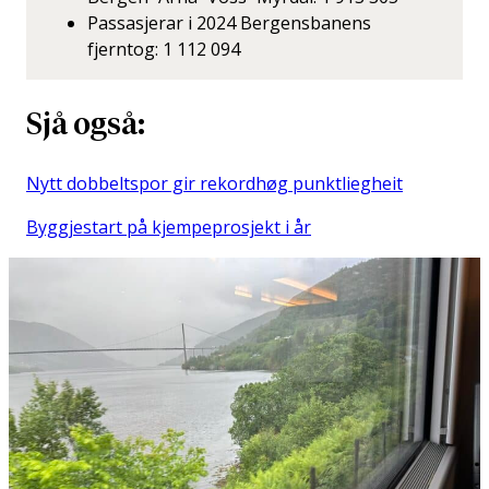
Passasjerar i 2024 Bergensbanens
fjerntog: 1 112 094
Sjå også:
Nytt dobbeltspor gir rekordhøg punktliegheit
Byggjestart på kjempeprosjekt i år