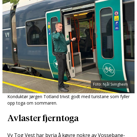
Foto: Njål Svingheim
Konduktør Jørgen Totland trivst godt med turistane som fyller
opp toga om sommaren.
Avlaster fjerntoga
Vy Tog Vest har byrja å køyre nokre av Vossebane-