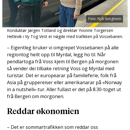
Foto: Njål Svingheim
Konduktør Jørgen Totland og direktør Yvonne Torgersen
Hetlevik i Vy Tog Vest er nøgde med trafikken på Vossebanen.
– Eigentleg bruker vi omgrepet Vossebanen på alle
regiontog heilt opp til Myrdal, legg ho til. Når
pendlartoga frå Voss kjem til Bergen på morgonen
så vender dei tilbake retning Voss og Myrdal med
turistar. Det er europearar på familieferie, folk frå
Asia på gruppereiser eller amerikanarar på «Norway
in a nutshell»-tur. Aller fullast er det på 8.30-toget ut
frå Bergen om morgonen.
Reddar økonomien
– Det er sommartrafikken som reddar oss