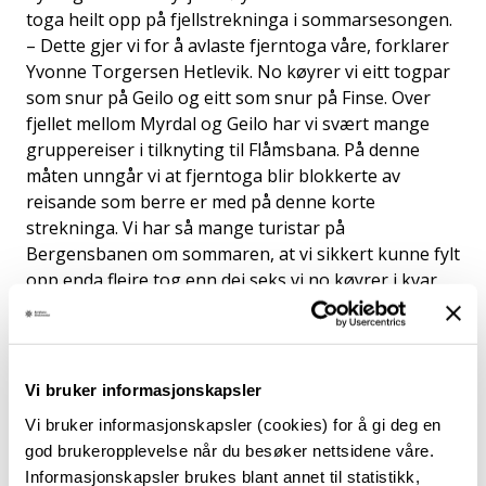
toga heilt opp på fjellstrekninga i sommarsesongen.
– Dette gjer vi for å avlaste fjerntoga våre, forklarer
Yvonne Torgersen Hetlevik. No køyrer vi eitt togpar
som snur på Geilo og eitt som snur på Finse. Over
fjellet mellom Myrdal og Geilo har vi svært mange
gruppereiser i tilknyting til Flåmsbana. På denne
måten unngår vi at fjerntoga blir blokkerte av
reisande som berre er med på denne korte
strekninga. Vi har så mange turistar på
Bergensbanen om sommaren, at vi sikkert kunne fylt
opp enda fleire tog enn dei seks vi no køyrer i kvar
retning, seier ho. Etter bortfallet av nesten all trafikk
under pandemien, er no trafikktala høgare enn i
2019. Det er vi svært glade for, og eigentleg heilt
avhengig av, seier Hetlevik. Vossebanetoga bidreg
Vi bruker informasjonskapsler
veldig godt inn i dette, både som sjølvstendig
Vi bruker informasjonskapsler (cookies) for å gi deg en
togprodukt og som avlasting for fjerntoga, utdjupar
god brukeropplevelse når du besøker nettsidene våre.
ho.
Informasjonskapsler brukes blant annet til statistikk,