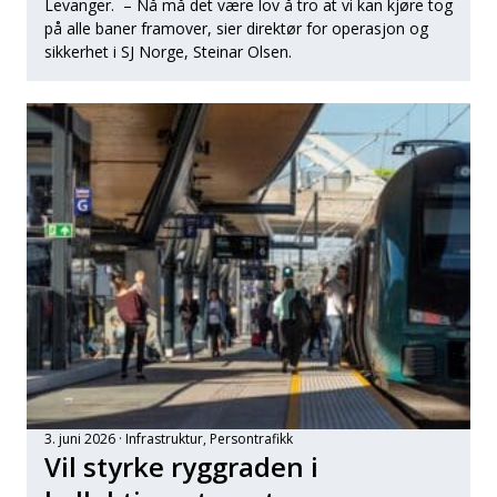
Levanger. – Nå må det være lov å tro at vi kan kjøre tog
på alle baner framover, sier direktør for operasjon og
sikkerhet i SJ Norge, Steinar Olsen.
3. juni 2026
Infrastruktur
, 
Persontrafikk
Vil styrke ryggraden i