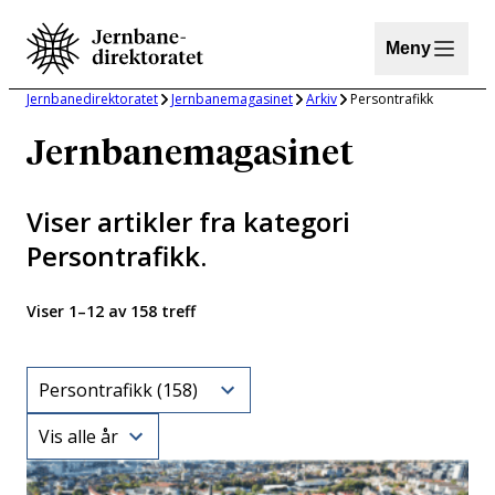
Hopp
til
Meny
innhold
Jernbanedirektoratet
Jernbanemagasinet
Arkiv
Persontrafikk
Jernbanemagasinet
Viser artikler fra kategori
Persontrafikk
.
Viser 1–12 av 158 treff
Category
Year