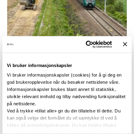
19. juni 2025
Godstrafikk
, 
Infrastruktur
, 
Persontrafikk
I gang med kapasitetsutviding
på Kongsvingerbanen
Vi bruker informasjonskapsler
Bane NOR har no starta opp arbeida med å auke
Vi bruker informasjonskapsler (cookies) for å gi deg en
kapasiteten på den hardt pressa Kongsvingerbanen. Det
skal gi både plass til fleire tog og lengre tog. Eit viktig
god brukeropplevelse når du besøker nettsidene våre.
element i kapasitetsauken er å kunne køyre godstog
Informasjonskapsler brukes blant annet til statistikk,
mellom Oslo og Narvik på heile 740 meters lengd.
utvikle relevant innhold og tilby nødvending funksjonalitet
Kongsvingerbanen frå Lillestrøm til svenskegrensa ved
på nettsidene.
Magnor har svært tett trafikk.
Ved å trykke «tillat alle» gir du din tillatelse til dette. Du
kan også velge det formålet du vil samtykke til ved å
klikke på avmerkingsboksene. Du kan trekke tilbake
samtykket ditt ved å trykke på det lille ikonet i nederste