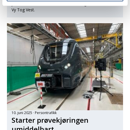
jo vinn-vinn for oss, smiler Yvonne Torgersen Hetlevik i
Vy Tog Vest.
10. juni 2025
Persontrafikk
Starter prøvekjøringen
umiddelbart