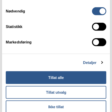
venstre hjørne av nettsiden.
Samtykkevalg
Nødvendig
Les mer om våre informasjonskapsler.
Statistikk
Markedsføring
Detaljer
16. juni 2025
Persontrafikk
Turist- og pendlarbanen
Tillat alle
På Vossebanen møtest to verder. Innover mot Bergen
om morgonen og utover igjen mot Voss på
ettermiddagen er toga fylte opp av folk som skal på
Tillat utvalg
arbeid eller andre kvardagslege gjeremål. I motsett
retning til dei same tidene er passasjerane i dei same
togsetta av ein heilt annan kategori. Då er det turistar
Ikke tillat
frå store delar av verda som fyller plassane. – Dette er