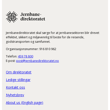
Jernbanedirektoratet skal sørge for at jernbanesektoren blir drevet
effektivt, sikkert og miljøvennlig til beste for de reisende,
godstransporten og samfunnet.
Organisasjonsnummer: 916 810 962
Telefon:
459 78 800
E-post:
post@jernbanedirektoratet.no
Om direktoratet
Ledige stillingar
Kontakt oss
Nyhetsbrev
About us (English page)