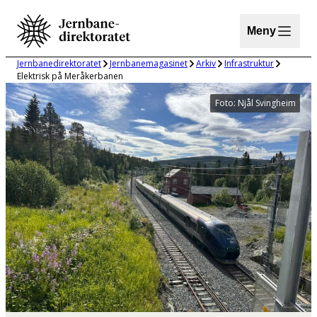
Hopp
til
Meny
innhold
Jernbanedirektoratet
Jernbanemagasinet
Arkiv
Infrastruktur
Elektrisk på Meråkerbanen
Foto: Njål Svingheim