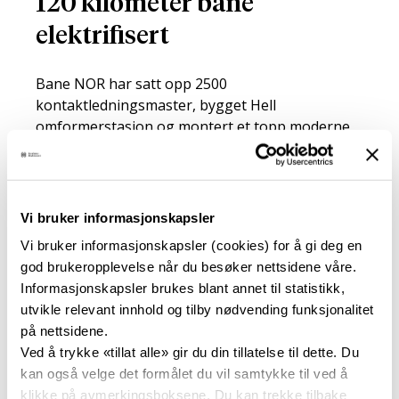
120 kilometer bane
elektrifisert
Bane NOR har satt opp 2500
kontaktledningsmaster, bygget Hell
omformerstasjon og montert et topp moderne
strømforsyningsanlegg med autotrafoer. Dette
omfatter Nordlandsbanen fra Trondheim til
Stjørdal (35 km), Meråkerbanen fra Hell til
Storlien (74 km) og forbindelsesbanen Stavne–
Vi bruker informasjonskapsler
Leangen i Trondheim (8km).
Vi bruker informasjonskapsler (cookies) for å gi deg en
god brukeropplevelse når du besøker nettsidene våre.
På Stavne–Leangenbanen måtte det gjøres
Informasjonskapsler brukes blant annet til statistikk,
store arbeider med profilutvidelse i den 2,8
utvikle relevant innhold og tilby nødvending funksjonalitet
kilometer lange Tyholt tunnel for å kunne
på nettsidene.
montere kontaktledningsanlegget.
Ved å trykke «tillat alle» gir du din tillatelse til dette. Du
Elektrifiseringen har også medført at 35 bruer
kan også velge det formålet du vil samtykke til ved å
over jernbanen er skiftet ut. Prisen for om lag
klikke på avmerkingsboksene. Du kan trekke tilbake
120 kilometer elektrifisert bane er 2,4 miliarder