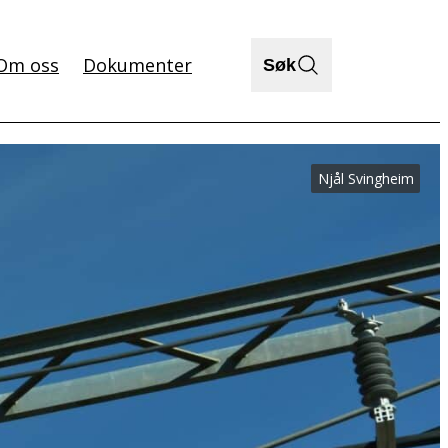
Om oss
Dokumenter
Søk
Njål Svingheim