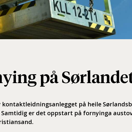
nying på Sørlande
av kontaktleidningsanlegget på heile Sørlands
 Samtidig er det oppstart på fornyinga austov
ristiansand.