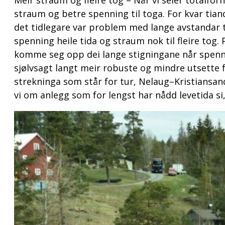
Meir straum og fleire tog – Når vi seier totalfor
straum og betre spenning til toga. For kvar tia
det tidlegare var problem med lange avstandar t
spenning heile tida og straum nok til fleire tog.
komme seg opp dei lange stigningane når spennin
sjølvsagt langt meir robuste og mindre utsette f
strekninga som står for tur, Nelaug–Kristiansand,
vi om anlegg som for lengst har nådd levetida si, 