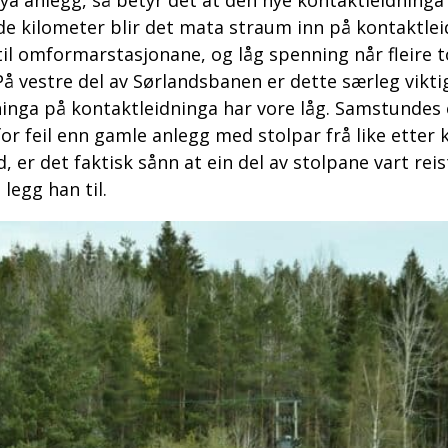
nya anlegg, så betyr det at den nye kontaktleidninga
nde kilometer blir det mata straum inn på kontaktle
il omformarstasjonane, og låg spenning når fleire t
 På vestre del av Sørlandsbanen er dette særleg vikti
ga på kontaktleidninga har vore låg. Samstundes er
or feil enn gamle anlegg med stolpar frå like etter 
 er det faktisk sånn at ein del av stolpane vart reist
legg han til.