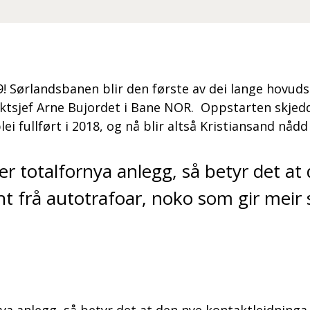
9! Sørlandsbanen blir den første av dei lange hovuds
ktsjef Arne Bujordet i Bane NOR. Oppstarten skjedde 
i fullført i 2018, og nå blir altså Kristiansand nådd
ier totalfornya anlegg, så betyr det a
ynt frå autotrafoar, noko som gir mei