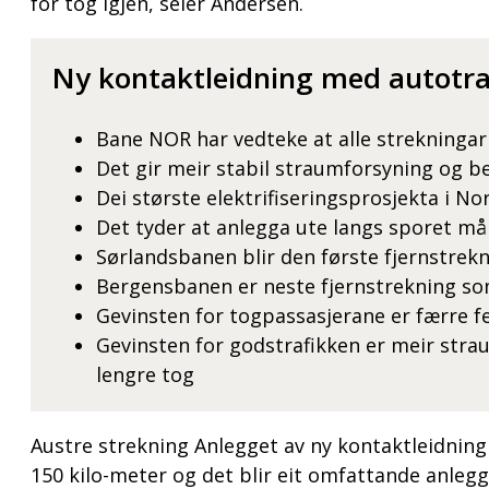
for tog igjen, seier Andersen.
Ny kontaktleidning med autotr
Bane NOR har vedteke at alle strekningar
Det gir meir stabil straumforsyning og b
Dei største elektrifiseringsprosjekta i N
Det tyder at anlegga ute langs sporet må
Sørlandsbanen blir den første fjernstrekn
Bergensbanen er neste fjernstrekning som
Gevinsten for togpassasjerane er færre fe
Gevinsten for godstrafikken er meir str
lengre tog
Austre strekning Anlegget av ny kontaktleidning
150 kilo-meter og det blir eit omfattande anlegg