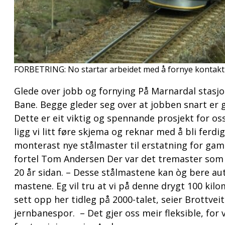
FORBETRING:
No startar arbeidet med å fornye kontaktl
Glede over jobb og fornying På Marnardal stasjo
Bane. Begge gleder seg over at jobben snart er 
Dette er eit viktig og spennande prosjekt for os
ligg vi litt føre skjema og reknar med å bli fe
monterast nye stålmaster til erstatning for gamle
fortel Tom Andersen Der var det tremaster som va
20 år sidan. – Desse stålmastene kan òg bere au
mastene. Eg vil tru at vi på denne drygt 100 kil
sett opp her tidleg på 2000-talet, seier Brottve
jernbanespor. – Det gjer oss meir fleksible, for