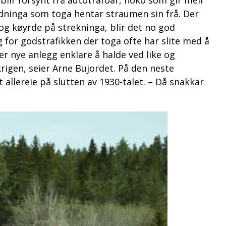
 blir forsynt frå autotrafoar, noko som gir meir
idninga som toga hentar straumen sin frå. Der
og køyrde på strekninga, blir det no god
g for godstrafikken der toga ofte har slite med å
 nye anlegg enklare å halde ved like og
krigen, seier Arne Bujordet. På den neste
 allereie på slutten av 1930-talet. – Då snakkar