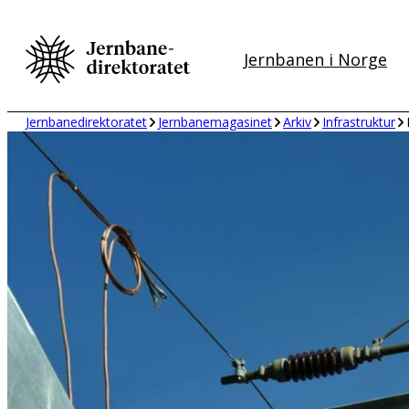
Hopp
til
Jernbanen i Norge
innhold
Jernbanedirektoratet
Jernbanemagasinet
Arkiv
Infrastruktur