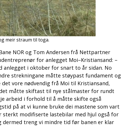
g meir straum til toga.
t i Bane NOR og Tom Andersen frå Nettpartner
udentreprenør for anlegget Moi–Kristiansand: –
 anlegget i oktober for snart to år sidan. No
i andre strekningane måtte støypast fundament og
 det vore nødvendig frå Moi til Kristiansand,
et måtte skiftast til nye stålmaster for rundt
 arbeid i forhold til å måtte skifte også
ggstid på at vi kunne bruke dei mastene som vart
 sterkt modifiserte lastebilar med hjul også for
og dermed treng vi mindre tid før banen er klar