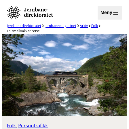
Hopp
til
Meny
innhold
Jernbanedirektoratet
Jernbanemagasinet
Arkiv
Folk
En smellvakker reise
Folk
, 
Persontrafikk