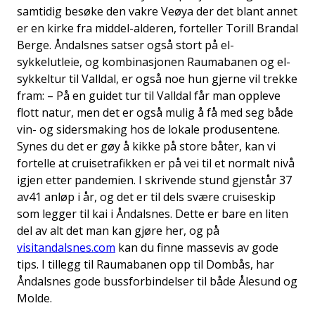
samtidig besøke den vakre Veøya der det blant annet
er en kirke fra middel-alderen, forteller Torill Brandal
Berge. Åndalsnes satser også stort på el-
sykkelutleie, og kombinasjonen Raumabanen og el-
sykkeltur til Valldal, er også noe hun gjerne vil trekke
fram: – På en guidet tur til Valldal får man oppleve
flott natur, men det er også mulig å få med seg både
vin- og sidersmaking hos de lokale produsentene.
Synes du det er gøy å kikke på store båter, kan vi
fortelle at cruisetrafikken er på vei til et normalt nivå
igjen etter pandemien. I skrivende stund gjenstår 37
av41 anløp i år, og det er til dels svære cruiseskip
som legger til kai i Åndalsnes. Dette er bare en liten
del av alt det man kan gjøre her, og på
visitandalsnes.com
kan du finne massevis av gode
tips. I tillegg til Raumabanen opp til Dombås, har
Åndalsnes gode bussforbindelser til både Ålesund og
Molde.