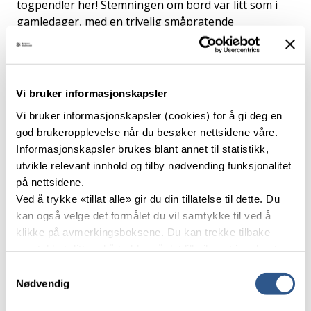
togpendler her! Stemningen om bord var litt som i
gamledager, med en trivelig småpratende
konduktør, noe som også bidro til en god
reiseopplevelse. Plutselig dukket det opp gamle
togvogner i tre, damplok og små telt utenfor
vinduene. Fram med kameraet! Det var location for
Vi bruker informasjonskapsler
opptak til filmen Gulltransporten. Den skal lanseres
Vi bruker informasjonskapsler (cookies) for å gi deg en
på Viaplay på tampen av året, og store norske navn
god brukeropplevelse når du besøker nettsidene våre.
som Jon Øigarden og Sven Nordin har roller i filmen
Informasjonskapsler brukes blant annet til statistikk,
om den dramatiske frakten av Norges Banks
utvikle relevant innhold og tilby nødvending funksjonalitet
gullbeholdning over til England i april 1940. Området
på nettsidene.
har tiltrukket seg flere store filmproduksjoner, som
Ved å trykke «tillat alle» gir du din tillatelse til dette. Du
Mission Impossible 7 og Harry Potter og
kan også velge det formålet du vil samtykke til ved å
Halvblodsprinsen.
klikke på avmerkingsboksene. Du kan trekke tilbake
Tindehovedstaden Velger du en tur med
samtykket ditt ved å trykke på det lille ikonet i nederste
Raumabanen er det jo synd å bare reise fram og
venstre hjørne av nettsiden.
Samtykkevalg
tilbake så fort som mulig, selv om togreisen er en
Nødvendig
attraksjon i seg selv. Det er nok av severdigheter å
Les mer om våre informasjonskapsler.