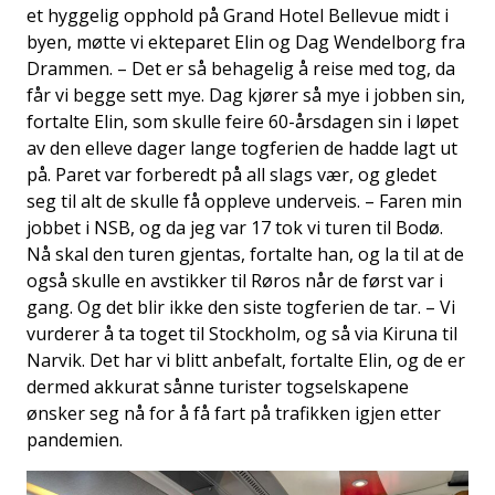
et hyggelig opphold på Grand Hotel Bellevue midt i
byen, møtte vi ekteparet Elin og Dag Wendelborg fra
Drammen. – Det er så behagelig å reise med tog, da
får vi begge sett mye. Dag kjører så mye i jobben sin,
fortalte Elin, som skulle feire 60-årsdagen sin i løpet
av den elleve dager lange togferien de hadde lagt ut
på. Paret var forberedt på all slags vær, og gledet
seg til alt de skulle få oppleve underveis. – Faren min
jobbet i NSB, og da jeg var 17 tok vi turen til Bodø.
Nå skal den turen gjentas, fortalte han, og la til at de
også skulle en avstikker til Røros når de først var i
gang. Og det blir ikke den siste togferien de tar. – Vi
vurderer å ta toget til Stockholm, og så via Kiruna til
Narvik. Det har vi blitt anbefalt, fortalte Elin, og de er
dermed akkurat sånne turister togselskapene
ønsker seg nå for å få fart på trafikken igjen etter
pandemien.