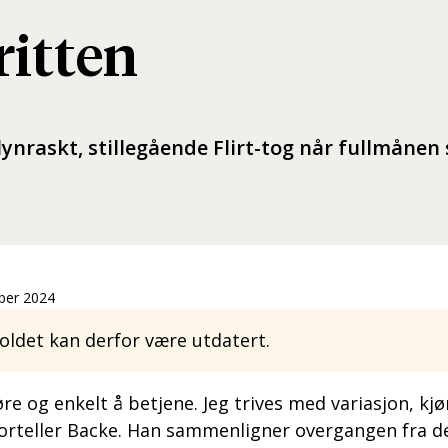
oritten
ynraskt, stillegående Flirt-tog når fullmånen s
mber 2024
ldet kan derfor være utdatert.
kjøre og enkelt å betjene. Jeg trives med variasjon, 
t, forteller Backe. Han sammenligner overgangen fra 