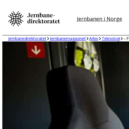
Hopp
til
Jernbanen i Norge
innhold
Jernbanedirektoratet
Jernbanemagasinet
Arkiv
Teknologi
– F