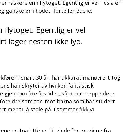
er raskere enn flytoget. Egentlig er vel Tesla en
eg ganske ør i hodet, forteller Backe.
 flytoget. Egentlig er vel
irt lager nesten ikke lyd.
fører i snart 30 år, har akkurat manøvrert tog
ens han skryter av hvilken fantastisk
øre gjennom fire årstider, sånn har neppe dere
; foreldre som tar imot barna som har studert
t mer til å stole på. I sommer fikk vi
e og toalettene, til glede for en gjeng fra