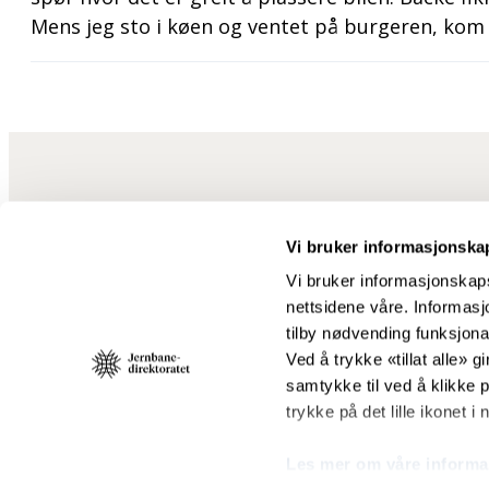
Mens jeg sto i køen og ventet på burgeren, kom 
Vi bruker informasjonska
Vi bruker informasjonskaps
nettsidene våre. Informasjo
Jernbanedirektoratet skal sørge for at jernbanesektoren blir drevet
tilby nødvending funksjonal
og miljøvennlig til beste for de reisende, godstransporten og sa
Ved å trykke «tillat alle» gi
Organisasjonsnummer: 916 810 962
samtykke til ved å klikke
trykke på det lille ikonet i
Telefon:
459 78 800
E-post:
post@jernbanedirektoratet.no
Les mer om våre informa