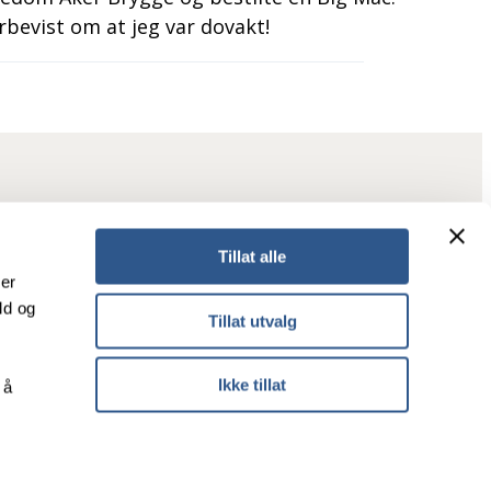
bevist om at jeg var dovakt!
Tillat alle
ker
ld og
Tillat utvalg
Tilgjengelighet
Personvern
Ikke tillat
 å
Informasjonskapsler
Designprofil