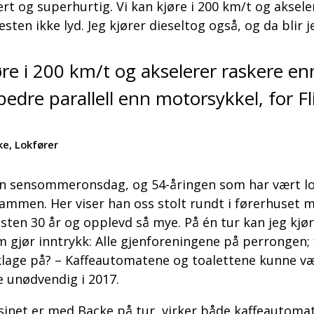
t og superhurtig. Vi kan kjøre i 200 km/t og akseler
esten ikke lyd. Jeg kjører dieseltog også, og da blir j
øre i 200 km/t og akselerer raskere enn
bedre parallell enn motorsykkel, for Fl
ke, Lokfører
en sensommeronsdag, og 54-åringen som har vært lok
ammen. Her viser han oss stolt rundt i førerhuset m
nesten 30 år og opplevd så mye. På én tur kan jeg kj
m gjør inntrykk: Alle gjenforeningene på perrongen
 å klage på? – Kaffeautomatene og toalettene kunne vær
e unødvendig i 2017.
et er med Backe på tur, virker både kaffeautomaten