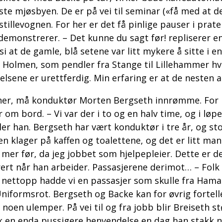
te mjøsbyen. De er på vei til seminar («få med at de
 stillevognen. For her er det få pinlige pauser i prate
 demonstrerer. – Det kunne du sagt før! repliserer en
å si at de gamle, blå setene var litt mykere å sitte 
di Holmen, som pendler fra Stange til Lillehammer hv
sene er urettferdig. Min erfaring er at de nesten all
ner, må konduktør Morten Bergseth innrømme. For i
m bord. – Vi var der i to og en halv time, og i løpet
r han. Bergseth har vært konduktør i tre år, og stor
en klager på kaffen og toalettene, og det er litt 
 mer før, da jeg jobbet som hjelpepleier. Dette er d
ert når han arbeider. Passasjerene derimot… – Folk e
. Nå nettopp hadde vi en passasjer som skulle fra Ham
Uniformsrot. Bergseth og Backe kan for øvrig fortelle
oen ulemper. På vei til og fra jobb blir Breiseth st
fikk en enda pussigere henvendelse en dag han stakk 