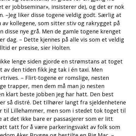
t er jobbseminar», insisterer de), og det er nok
n. –Jeg liker disse togene veldig godt. Særlig at
 av kollegene, som sitter stiv og rakrygget på
i enn disse nye grå. Men de gamle togene krenget
er dag. – Dette kjennes på alle vis som et veldig
tid er presise, sier Holten.
kke lenge siden gjorde en strømstans at toget
 av den tiden fikk jeg tak i én taxi. Men
trives. – Flirt-togene er romslige, nesten
mange trapper, men dem må man jo nesten
en klart beste jobben jeg har hatt. Den best
r så distré. Det tilhører langt fra sjeldenhetene
ar til Lillehammer, men som i stedet tok toget til
 at det ikke bare er passasjerer som er litt
øtt tatt for å være parkeringsvakt av folk som
nedom Aker Brygge og bestilte en Big Mac. –