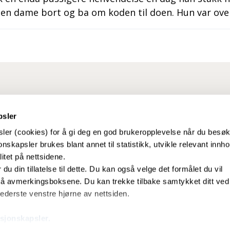
en dame bort og ba om koden til doen. Hun var over
psler
ler (cookies) for å gi deg en god brukeropplevelse når du besø
nskapsler brukes blant annet til statistikk, utvikle relevant innho
 effektivt, sikkert
Om direktoratet
itet på nettsidene.
mfunnet.
r du din tillatelse til dette. Du kan også velge det formålet du vil
Ledige stillingar
 på avmerkingsboksene. Du kan trekke tilbake samtykket ditt ved
Kontakt oss
 nederste venstre hjørne av nettsiden.
Nyhetsbrev
sjonskapsler.
About us (English page)