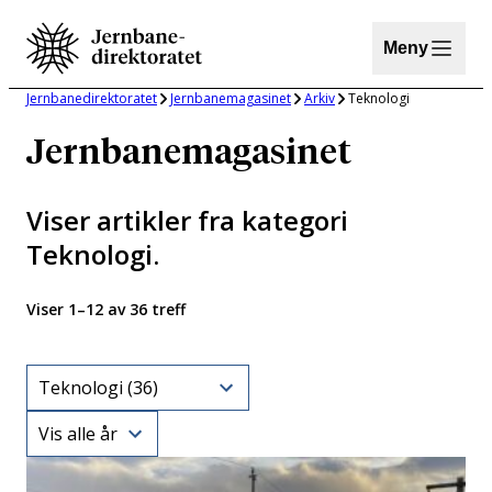
Hopp
til
Meny
innhold
Jernbanedirektoratet
Jernbanemagasinet
Arkiv
Teknologi
Jernbanemagasinet
Viser artikler fra kategori
Teknologi
.
Viser 1–12 av 36 treff
Category
Year