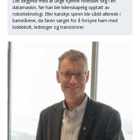
Det begynte med at unge Kjenne forelsket seg i en
datamaskin, før han ble lidenskapelig opptatt av
robotteknologi. Eller kanskje spiren ble sådd allerede i
barneårene, da faren sørget for å forsyne ham med
loddebolt, ledninger og transistorer.