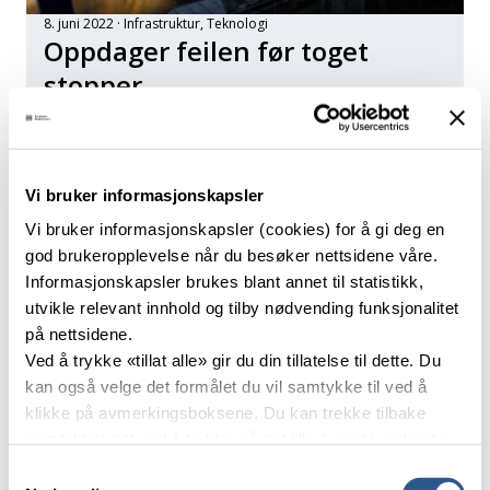
8. juni 2022
Infrastruktur
, 
Teknologi
Oppdager feilen før toget
stopper
Med sensorer oppdager Kristine Tveit stadig flere feil før
forsinkelser på jernbanen oppstår. Fra 2019 til i dag har
avansert datateknologi redusert stoppende feil på den
gamle og hardt belastede Østfoldbanen til et rekordlavt
Vi bruker informasjonskapsler
nivå.
Vi bruker informasjonskapsler (cookies) for å gi deg en
god brukeropplevelse når du besøker nettsidene våre.
Informasjonskapsler brukes blant annet til statistikk,
utvikle relevant innhold og tilby nødvending funksjonalitet
på nettsidene.
Ved å trykke «tillat alle» gir du din tillatelse til dette. Du
kan også velge det formålet du vil samtykke til ved å
klikke på avmerkingsboksene. Du kan trekke tilbake
samtykket ditt ved å trykke på det lille ikonet i nederste
venstre hjørne av nettsiden.
Samtykkevalg