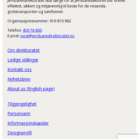
Jernbanedirektoratet skal sørge for at jernbanesektoren blir drevet
effektivt, sikkert og miljøvennlig til beste for de reisende,
godstransporten og samfunnet.
Organisasjonsnummer: 916 810 962
Telefon:
459 78 800
E-post:
post@jernbanedirektoratet.no
Om direktoratet
Ledige stillingar
Kontakt oss
Nyhetsbrev
About us (English page)
Tilgjengelighet
Personvern
Informasjonskapsler
Designprofil