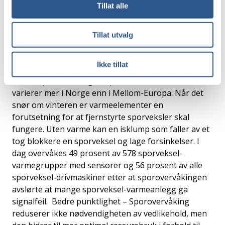
Tillat alle
mer presis «rot-årsak» til feilene. – Erfaringene fra
Smartere vedlikehold og Sporovervåkingsverktøyet
vil få stor betydning for framtidens drift og
Tillat utvalg
vedlikehold av spor og systemer der det skal kjøres
tog. Vi erfarer at dette arbeidet er unikt i verden,
Ikke tillat
forklarer Kristine Tveit. Varme til besvær
Lufttemperaturen og temperaturen i skinnene
varierer mer i Norge enn i Mellom-Europa. Når det
snør om vinteren er varmeelementer en
forutsetning for at fjernstyrte sporveksler skal
fungere. Uten varme kan en isklump som faller av et
tog blokkere en sporveksel og lage forsinkelser. I
dag overvåkes 49 prosent av 578 sporveksel-
varmegrupper med sensorer og 56 prosent av alle
sporveksel-drivmaskiner etter at sporovervåkingen
avslørte at mange sporveksel-varmeanlegg ga
signalfeil. Bedre punktlighet – Sporovervåking
reduserer ikke nødvendigheten av vedlikehold, men