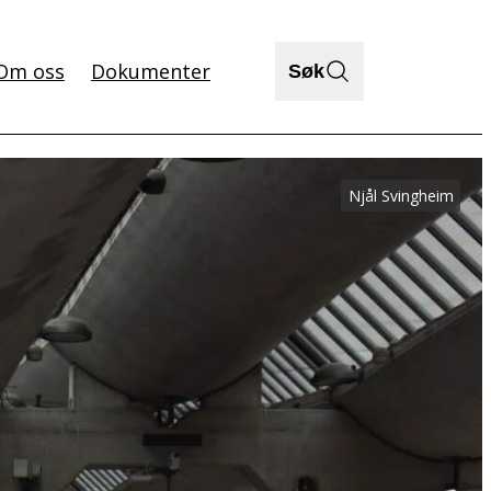
Om oss
Dokumenter
Søk
Njål Svingheim