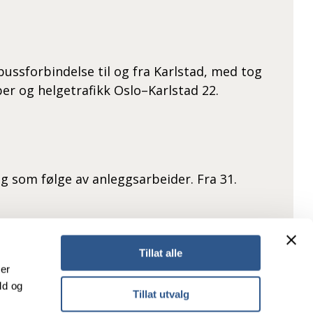
bussforbindelse til og fra Karlstad, med tog
er og helgetrafikk Oslo–Karlstad 22.
og som følge av anleggsarbeider. Fra 31.
Tillat alle
 tider går det to daglige avganger over
ker
vingerbanen (Charlottenberg grense) og fire
ld og
Tillat utvalg
egler som nå gjelder for testing ved ankomst