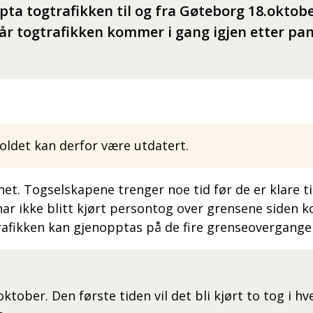
pta togtrafikken til og fra Gøteborg 18.oktob
når togtrafikken kommer i gang igjen etter pa
ldet kan derfor være utdatert.
t. Togselskapene trenger noe tid før de er klare til 
r ikke blitt kjørt persontog over grensene siden k
rafikken kan gjenopptas på de fire grenseovergange
ktober. Den første tiden vil det bli kjørt to tog i hv