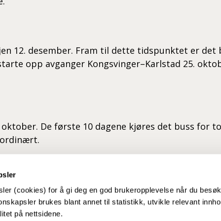
e.
en 12. desember. Fram til dette tidspunktet er det 
starte opp avganger Kongsvinger–Karlstad 25. oktob
. oktober. De første 10 dagene kjøres det buss for t
ordinært.
psler
 over grensen på Ofotbanen fra 25. oktober I normale
ler (cookies) for å gi deg en god brukeropplevelse når du besø
ver Meråkerbanen (Storlien grense), tre over Kongs
nskapsler brukes blant annet til statistikk, utvikle relevant innho
ngens pressemelding 1. oktober framgår det hvilke r
itet på nettsidene.