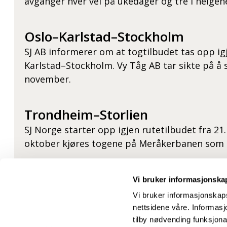
avganger hver vei på ukedager og tre i helgen
Oslo–Karlstad–Stockholm
SJ AB informerer om at togtilbudet tas opp igj
Karlstad–Stockholm. Vy Tåg AB tar sikte på å 
november.
Trondheim–Storlien
SJ Norge starter opp igjen rutetilbudet fra 21
oktober kjøres togene på Meråkerbanen som 
Narvik–Kiruna
Vi bruker informasjonska
Vy Tåg AB tar sikte på å starte opp trafikken
Vi bruker informasjonskaps
grensa på Ofotbanen (Vassijaure grense), to o
nettsidene våre. Informasjo
over Østfoldbanen (Kornsjø grense). I Regjeri
tilby nødvending funksjonal