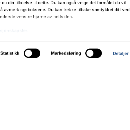
r du din tillatelse til dette. Du kan også velge det formålet du vil
rt de fire grenseovergangene med tog.
 på avmerkingsboksene. Du kan trekke tilbake samtykket ditt ved
 nederste venstre hjørne av nettsiden.
sjonskapsler.
Statistikk
Markedsføring
Detaljer
 effektivt, sikkert
Om direktoratet
mfunnet.
Ledige stillingar
Kontakt oss
Nyhetsbrev
About us (English page)