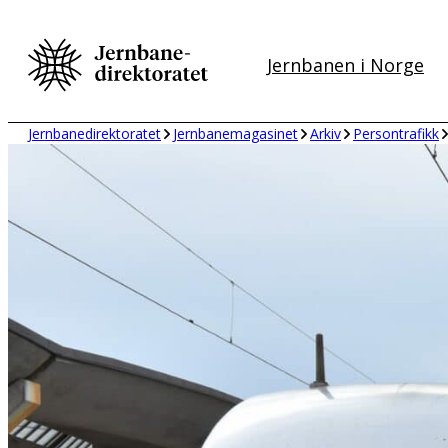
Hopp
til
Jernbanen i Norge
innhold
Jernbanedirektoratet
Jernbanemagasinet
Arkiv
Persontrafikk