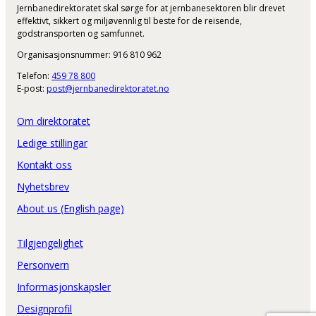
Jernbanedirektoratet skal sørge for at jernbanesektoren blir drevet
effektivt, sikkert og miljøvennlig til beste for de reisende,
godstransporten og samfunnet.
Organisasjonsnummer: 916 810 962
Telefon:
459 78 800
E-post:
post@jernbanedirektoratet.no
Om direktoratet
Ledige stillingar
Kontakt oss
Nyhetsbrev
About us (English page)
Tilgjengelighet
Personvern
Informasjonskapsler
Designprofil