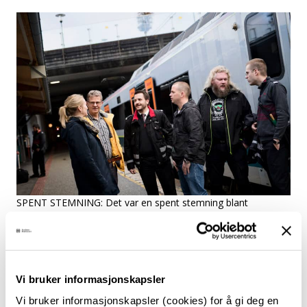
SPENT STEMNING: Det var en spent stemning blant
lokførerne før de møtte ledelsen i Go-Ahead i Stavanger.
Spenningen er til å ta og føle på. Det har ikke
manglet kritiske røster i samfunnsdebatten. Go-
Ahead har ikke kommet godt ut av en bestemt
Vi bruker informasjonskapsler
kundeundersøkelse i hjemlandet, og det har vakt
Vi bruker informasjonskapsler (cookies) for å gi deg en