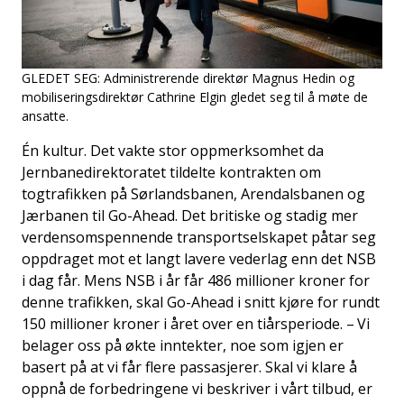
GLEDET SEG: Administrerende direktør Magnus Hedin og
mobiliseringsdirektør Cathrine Elgin gledet seg til å møte de
ansatte.
Én kultur. Det vakte stor oppmerksomhet da
Jernbanedirektoratet tildelte kontrakten om
togtrafikken på Sørlandsbanen, Arendalsbanen og
Jærbanen til Go-Ahead. Det britiske og stadig mer
verdensomspennende transportselskapet påtar seg
oppdraget mot et langt lavere vederlag enn det NSB
i dag får. Mens NSB i år får 486 millioner kroner for
denne trafikken, skal Go-Ahead i snitt kjøre for rundt
150 millioner kroner i året over en tiårsperiode. – Vi
belager oss på økte inntekter, noe som igjen er
basert på at vi får flere passasjerer. Skal vi klare å
oppnå de forbedringene vi beskriver i vårt tilbud, er