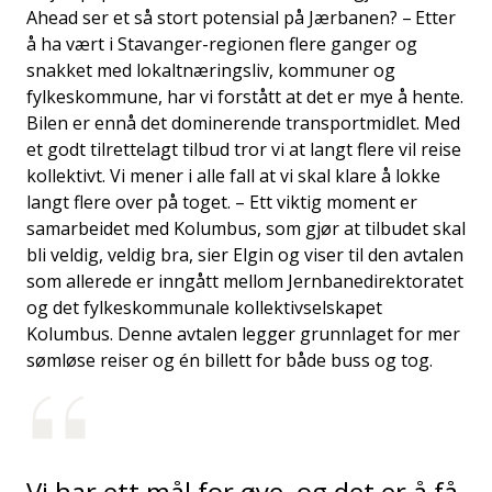
Ahead ser et så stort potensial på Jærbanen? – Etter
å ha vært i Stavanger-regionen flere ganger og
snakket med lokaltnæringsliv, kommuner og
fylkeskommune, har vi forstått at det er mye å hente.
Bilen er ennå det dominerende transportmidlet. Med
et godt tilrettelagt tilbud tror vi at langt flere vil reise
kollektivt. Vi mener i alle fall at vi skal klare å lokke
langt flere over på toget. – Ett viktig moment er
samarbeidet med Kolumbus, som gjør at tilbudet skal
bli veldig, veldig bra, sier Elgin og viser til den avtalen
som allerede er inngått mellom Jernbanedirektoratet
og det fylkeskommunale kollektivselskapet
Kolumbus. Denne avtalen legger grunnlaget for mer
sømløse reiser og én billett for både buss og tog.
Vi har ett mål for øye, og det er å få