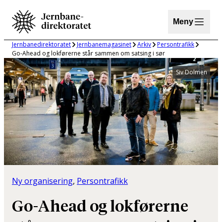
Hopp
til
Meny
innhold
Jernbanedirektoratet
Jernbanemagasinet
Arkiv
Persontrafikk
Go-Ahead og lokførerne står sammen om satsing i sør
Siv Dolmen
Ny organisering
, 
Persontrafikk
Go-Ahead og lokførerne