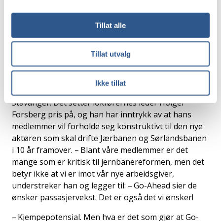
skal bli veldig, veldig bra.
Tillat alle
Cathrine Elgin, mobiliseringsdirektør i Go-Ahead Norge AS
Tillat utvalg
Jærbanen er hjertet. Jærbanen blir hjertet i den nye
organisasjonen som skal sørge for togransport i sør.
Ikke tillat
Go-Ahead vil derfor etablere sin administrasjon i
Stavanger. Det setter lokførernes leder Holger
Forsberg pris på, og han har inntrykk av at hans
medlemmer vil forholde seg konstruktivt til den nye
aktøren som skal drifte Jærbanen og Sørlandsbanen
i 10 år framover. – Blant våre medlemmer er det
mange som er kritisk til jernbanereformen, men det
betyr ikke at vi er imot vår nye arbeidsgiver,
understreker han og legger til: – Go-Ahead sier de
ønsker passasjervekst. Det er også det vi ønsker!
– Kjempepotensial. Men hva er det som gjør at Go-