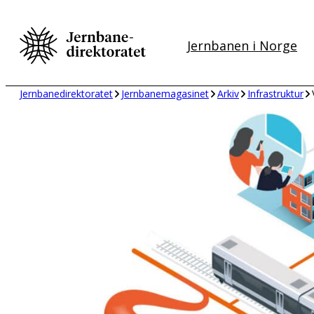
Hopp
til
Jernbanen i Norge
innhold
Jernbanedirektoratet
Jernbanemagasinet
Arkiv
Infrastruktur