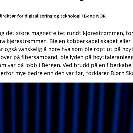
direktør for digitalisering og teknologi i Bane NOR
 og det store magnetfeltet rundt kjørestrømmen, fo
ra kjørestrømmen. Ble en kobberkabel skadet eller k
r også vanskelig å høre hva som ble ropt ut på høy
k over på fibersamband, ble lyden på høyttaleranlegg
om var på jobb i Bergen. Ved brudd på en fiberkabe
erfor mye bedre enn den var før, forklarer Bjørn Sk