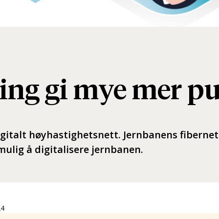
ering gi mye mer p
igitalt høyhastighetsnett. Jernbanens fibernet
mulig å digitalisere jernbanen.
24