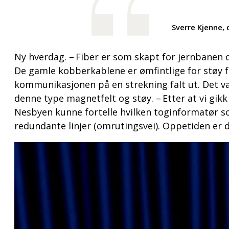
Sverre Kjenne, 
Ny hverdag. – Fiber er som skapt for jernbanen
De gamle kobberkablene er ømfintlige for støy f
kommunikasjonen på en strekning falt ut. Det va
denne type magnetfelt og støy. – Etter at vi gik
Nesbyen kunne fortelle hvilken toginformatør s
redundante linjer (omrutingsvei). Oppetiden er d