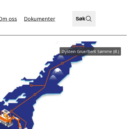
Om oss
Dokumenter
Søk
Øystein Grue/Berit Sømme (ill.)