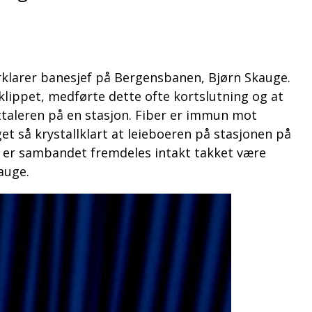
rklarer banesjef på Bergensbanen, Bjørn Skauge.
lippet, medførte dette ofte kortslutning og at
ttaleren på en stasjon. Fiber er immun mot
et så krystallklart at leieboeren på stasjonen på
l er sambandet fremdeles intakt takket være
auge.