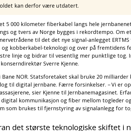
ldet kan derfor være utdatert.
et 5 000 kilometer fiberkabel langs hele jernbanenet
angs og tvers av Norge bygges i rekordtempo. Om et
ervetrådene til det det nye signal-anlegget ERTMS v
- og kobberkabel-teknologi og over på fremtidens fe
tre linje og bidrar til vesentlig mer punktlige tog.
r konserndirektør Sverre Kjenne.
 i Bane NOR. Statsforetaket skal bruke 20 milliarder 
 til digital jernbane. Færre forsinkelser. – Vi er opp
assasjerene, sier Kjenne til Jernbanemagasinet. Erfa
digital kommunikasjon og fiber mellom togleder og 
m som brukes til fjernstyring av signalanlegg for to
oran det største teknologiske skiftet i 