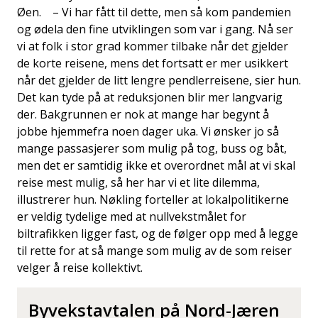
Øen. – Vi har fått til dette, men så kom pandemien
og ødela den fine utviklingen som var i gang. Nå ser
vi at folk i stor grad kommer tilbake når det gjelder
de korte reisene, mens det fortsatt er mer usikkert
når det gjelder de litt lengre pendlerreisene, sier hun.
Det kan tyde på at reduksjonen blir mer langvarig
der. Bakgrunnen er nok at mange har begynt å
jobbe hjemmefra noen dager uka. Vi ønsker jo så
mange passasjerer som mulig på tog, buss og båt,
men det er samtidig ikke et overordnet mål at vi skal
reise mest mulig, så her har vi et lite dilemma,
illustrerer hun. Nøkling forteller at lokalpolitikerne
er veldig tydelige med at nullvekstmålet for
biltrafikken ligger fast, og de følger opp med å legge
til rette for at så mange som mulig av de som reiser
velger å reise kollektivt.
Byvekstavtalen på Nord-Jæren