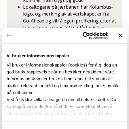
kommer fram trygt og godt
Lokaltogene på Jærbanen har Kolumbus-
logo, og merking av at vertskapet er fra
Go-Ahead og vil få egen profilering etter at
togsettene av type 72 har fått midtlivs-
oppgraderingen som nå er i gang
Vi bruker informasjonskapsler
Vi bruker informasjonskapsler (cookies) for å gi deg en
Til grunn for rute- og
god brukeropplevelse når du besøker nettsidene våre.
takstsamarbeidet ligger det
Informasjonskapsler brukes blant annet til statistikk,
utvikle relevant innhold og tilby nødvending funksjonalitet
kompliserte avtaler, men det viktige
på nettsidene.
er jo at det likevel blir enkelt for
Ved å trykke «tillat alle» gir du din tillatelse til dette. Du
kan også velge det formålet du vil samtykke til ved å
kunden.
klikke på avmerkingsboksene. Du kan trekke tilbake
samtykket ditt ved å trykke på det lille ikonet i nederste
Nye tilbud Viktige knutepunkter mellom buss og tog
venstre hjørne av nettsiden.
Samtykkevalg