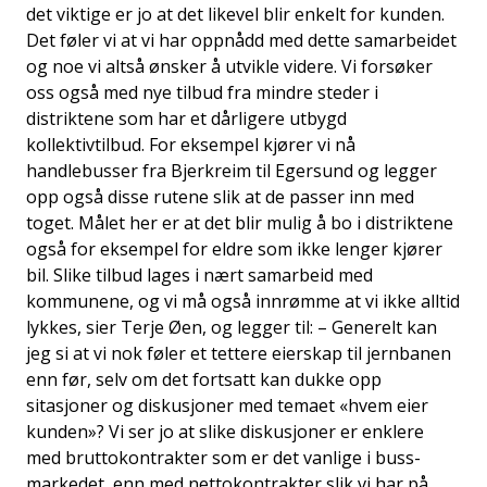
det viktige er jo at det likevel blir enkelt for kunden.
Det føler vi at vi har oppnådd med dette samarbeidet
og noe vi altså ønsker å utvikle videre. Vi forsøker
oss også med nye tilbud fra mindre steder i
distriktene som har et dårligere utbygd
kollektivtilbud. For eksempel kjører vi nå
handlebusser fra Bjerkreim til Egersund og legger
opp også disse rutene slik at de passer inn med
toget. Målet her er at det blir mulig å bo i distriktene
også for eksempel for eldre som ikke lenger kjører
bil. Slike tilbud lages i nært samarbeid med
kommunene, og vi må også innrømme at vi ikke alltid
lykkes, sier Terje Øen, og legger til: – Generelt kan
jeg si at vi nok føler et tettere eierskap til jernbanen
enn før, selv om det fortsatt kan dukke opp
sitasjoner og diskusjoner med temaet «hvem eier
kunden»? Vi ser jo at slike diskusjoner er enklere
med bruttokontrakter som er det vanlige i buss-
markedet, enn med nettokontrakter slik vi har på