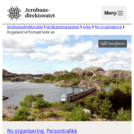
Hopp
til
Meny
innhold
Jernbanedirektoratet
Jernbanemagasinet
Arkiv
Ny organisering
Rogaland vil fortsatt lede an
Njål Svingheim
Ny organisering
, 
Persontrafikk