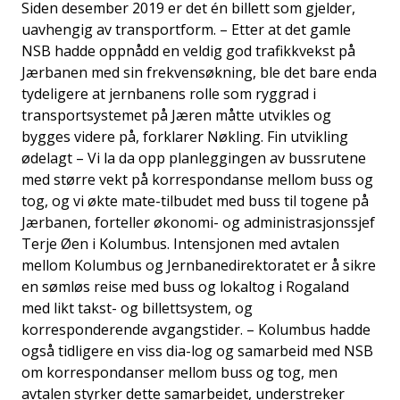
Siden desember 2019 er det én billett som gjelder,
uavhengig av transportform. – Etter at det gamle
NSB hadde oppnådd en veldig god trafikkvekst på
Jærbanen med sin frekvensøkning, ble det bare enda
tydeligere at jernbanens rolle som ryggrad i
transportsystemet på Jæren måtte utvikles og
bygges videre på, forklarer Nøkling. Fin utvikling
ødelagt – Vi la da opp planleggingen av bussrutene
med større vekt på korrespondanse mellom buss og
tog, og vi økte mate-tilbudet med buss til togene på
Jærbanen, forteller økonomi- og administrasjonssjef
Terje Øen i Kolumbus. Intensjonen med avtalen
mellom Kolumbus og Jernbanedirektoratet er å sikre
en sømløs reise med buss og lokaltog i Rogaland
med likt takst- og billettsystem, og
korresponderende avgangstider. – Kolumbus hadde
også tidligere en viss dia-log og samarbeid med NSB
om korrespondanser mellom buss og tog, men
avtalen styrker dette samarbeidet, understreker