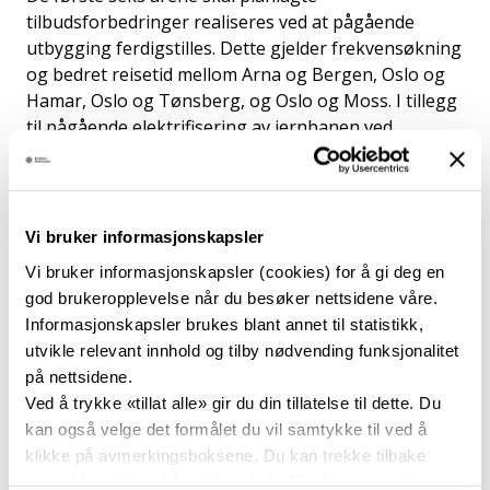
tilbudsforbedringer realiseres ved at pågående
utbygging ferdigstilles. Dette gjelder frekvensøkning
og bedret reisetid mellom Arna og Bergen, Oslo og
Hamar, Oslo og Tønsberg, og Oslo og Moss. I tillegg
til pågående elektrifisering av jernbanen ved
Trondheim og på Meråkerbanen.
Sammenlignet med
NTP 2022–2033
, som vi nå legger
bak oss, er listen over nye, store investeringer nokså
Vi bruker informasjonskapsler
lik – men gjennomføringen er trukket ut i tid. Det
Vi bruker informasjonskapsler (cookies) for å gi deg en
innebærer at flere effektpakker som etter forrige
god brukeropplevelse når du besøker nettsidene våre.
NTP skulle startes opp i første seks år, nå ligger an
Informasjonskapsler brukes blant annet til statistikk,
til oppstart i siste seks år av ny planperiode.
utvikle relevant innhold og tilby nødvending funksjonalitet
på nettsidene.
Plan på kort sikt
Ved å trykke «tillat alle» gir du din tillatelse til dette. Du
kan også velge det formålet du vil samtykke til ved å
Følgende utvikling av togtilbudet skal ifølge planen
klikke på avmerkingsboksene. Du kan trekke tilbake
startes i årene 2025–2030, som utgjør første
samtykket ditt ved å trykke på det lille ikonet i nederste