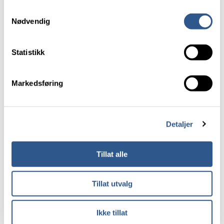
seksårsperiode:
venstre hjørne av nettsiden.
Samtykkevalg
Fellesprosjektet E16 og nytt dobbeltspor Arna–
Nødvendig
Les mer om våre informasjonskapsler.
Stanghelle, noe som vil gi økt sikkerhet og
betydelig mer kapasitet og bedre reisetid på
Statistikk
strekningen.
Effektpakken «Flere tog i Oslo-Navet», som
innebærer en økning i lokaltogtilbudet rundt
Markedsføring
Oslo til timinuttersfrekvens, og i tillegg en
styrking av øvrig togtilbud inn mot Oslo i rush
og bedret driftsstabilitet.
Detaljer
Utvikling av Østfoldbanen, inkludert utbygging
av dobbeltspor til Seut ved Fredrikstad.
Effektpakken «Flere tog på Trønderbanen»,
Tillat alle
som vil gi to tog i timen Melhus–Trondheim-
Stjørdal i grunnrute, og hele veien til Steinkjer i
Tillat utvalg
rush.
Økt kapasitet for kombigodstransport på
relasjonene Oslo–Narvik og Oslo–Trondheim.
Ikke tillat