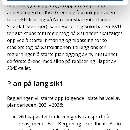
Regjerningen legger også opp til å følge opp
anbefalingen fra KVU Green og å planlegge videre
for elektrifisering på Nordlandsbanen(inkludert
Stjørdal–Steinkjer), samt Røros- og Solørbanen. KVU
for økt kapasitet i regiontog på Østlandet skal følges
opp ved å starte innføring og tilpassing for to
etasjers tog på Østfoldbanen. I tillegg ønsker
regjerningen å starte planlegging av ny rikstunnel
de første årene, med sikte på realisering i løpet av
2040-tallet.
Plan på lang sikt
Regjeringen vil starte opp følgende i siste halvdel av
planperioden, 2031–2036:
Økt kapasitet for kombigodstransport på
relasjonene Oslo–Bergen og Trondheim–Bodø.