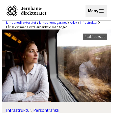
Hopp
til
Meny
innhold
Jernbanedirektoratet
Jernbanemagasinet
Arkiv
Infrastruktur
Får seks timer ekstra arbeidstid med toget
Paal Audestad
Infrastruktur
, 
Persontrafikk