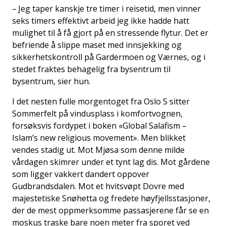
– Jeg taper kanskje tre timer i reisetid, men vinner
seks timers effektivt arbeid jeg ikke hadde hatt
mulighet til å få gjort på en stressende flytur. Det er
befriende å slippe maset med innsjekking og
sikkerhetskontroll på Gardermoen og Værnes, og i
stedet fraktes behagelig fra bysentrum til
bysentrum, sier hun.
I det nesten fulle morgentoget fra Oslo S sitter
Sommerfelt på vindusplass i komfortvognen,
forsøksvis fordypet i boken «Global Salafism –
Islam’s new religious movement». Men blikket
vendes stadig ut. Mot Mjøsa som denne milde
vårdagen skimrer under et tynt lag dis. Mot gårdene
som ligger vakkert dandert oppover
Gudbrandsdalen. Mot et hvitsvøpt Dovre med
majestetiske Snøhetta og fredete høyfjellsstasjoner,
der de mest oppmerksomme passasjerene får se en
moskus traske bare noen meter fra sporet ved