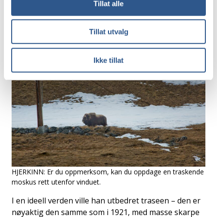
årsdagen skal vi opp til eksamen. Innen den tid skal
Tillat alle
vi gi passasjerene et enda bedre, mer robust,
komfortabelt og punktlig tilbud, sier han.
Tillat utvalg
Ikke tillat
HJERKINN: Er du oppmerksom, kan du oppdage en traskende
moskus rett utenfor vinduet.
I en ideell verden ville han utbedret traseen – den er
nøyaktig den samme som i 1921, med masse skarpe