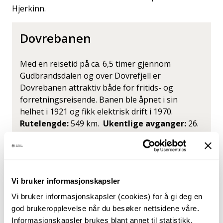
Hjerkinn.
Dovrebanen
Med en reisetid på ca. 6,5 timer gjennom
Gudbrandsdalen og over Dovrefjell er
Dovrebanen attraktiv både for fritids- og
forretningsreisende. Banen ble åpnet i sin
helhet i 1921 og fikk elektrisk drift i 1970.
Rutelengde:
549 km.
Ukentlige avganger:
26.
Punktlighet:
82 prosent.
– Det er så fint og variert. Kontrasten mellom min
forskning på frykten for terror i Mali, og det rolige
Vi bruker informasjonskapsler
norske landskapet som glir forbi utenfor, er enormt,
Vi bruker informasjonskapsler (cookies) for å gi deg en
kommenterer hun. 100 år. Om tre år er Dovrebanen
god brukeropplevelse når du besøker nettsidene våre.
100 år. «Den blir en pulsåre mellem de store
Informasjonskapsler brukes blant annet til statistikk,
landsdelene sør og nord i Norge. Derfor tør