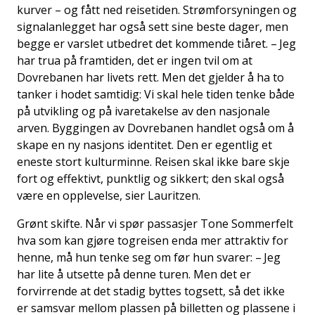
kurver – og fått ned reisetiden. Strømforsyningen og
signalanlegget har også sett sine beste dager, men
begge er varslet utbedret det kommende tiåret. – Jeg
har trua på framtiden, det er ingen tvil om at
Dovrebanen har livets rett. Men det gjelder å ha to
tanker i hodet samtidig: Vi skal hele tiden tenke både
på utvikling og på ivaretakelse av den nasjonale
arven. Byggingen av Dovrebanen handlet også om å
skape en ny nasjons identitet. Den er egentlig et
eneste stort kulturminne. Reisen skal ikke bare skje
fort og effektivt, punktlig og sikkert; den skal også
være en opplevelse, sier Lauritzen.
Grønt skifte. Når vi spør passasjer Tone Sommerfelt
hva som kan gjøre togreisen enda mer attraktiv for
henne, må hun tenke seg om før hun svarer: – Jeg
har lite å utsette på denne turen. Men det er
forvirrende at det stadig byttes togsett, så det ikke
er samsvar mellom plassen på billetten og plassene i