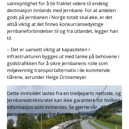
sannsynlighet for å bli fraktet videre til endelig
destinasjon innlands med jernbane. For at andelen
gods på jernbanen i Norge totalt skal øke, er det
altså viktig at det finnes konkurransedyktige
jernbaneforbindelser til og fra utlandet, legger han
til.
– Det er uansett viktig at kapasiteten i
infrastrukturen bygges ut med tanke på behovene i
godstrafikken for å sikre jernbanens rolle som
miljøvennlig transportalternativ i de kommende
tiårene, avrunder Helge Drösemeyer.
Dette innholdet lastes fra en tredjeparts nettside, og
Jernbanedirektoratet kan ikke garantere for hvilken
informasjon som innhentes. Se gjerne vår
personvernserklæring for mer informasjon.