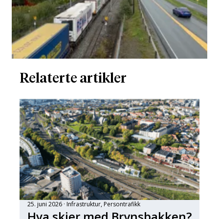
Relaterte artikler
25. juni 2026
Infrastruktur
, 
Persontrafikk
Hva skjer med Brynsbakken?