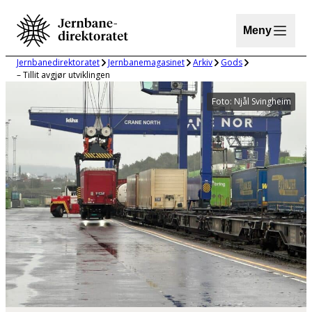
Hopp
til
Meny
innhold
Jernbanedirektoratet
Jernbanemagasinet
Arkiv
Gods
– Tillit avgjør utviklingen
Foto: Njål Svingheim