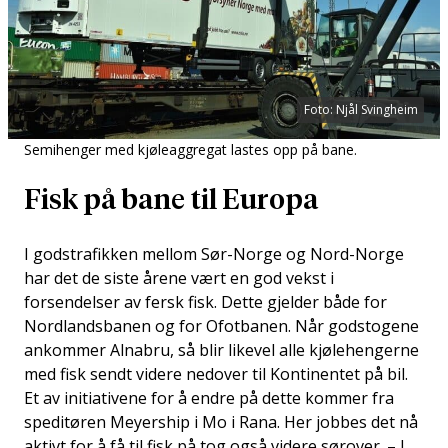
Foto: Njål Svingheim
Semihenger med kjøleaggregat lastes opp på bane.
Fisk på bane til Europa
I godstrafikken mellom Sør-Norge og Nord-Norge
har det de siste årene vært en god vekst i
forsendelser av fersk fisk. Dette gjelder både for
Nordlandsbanen og for Ofotbanen. Når godstogene
ankommer Alnabru, så blir likevel alle kjølehengerne
med fisk sendt videre nedover til Kontinentet på bil.
Et av initiativene for å endre på dette kommer fra
speditøren Meyership i Mo i Rana. Her jobbes det nå
aktivt for å få til fisk på tog også videre sørover. – I