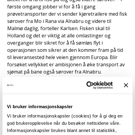
første omgang jobber vi for å få i gang
prøvetransporter der vi sender kjøretrailere med fisk
sørover fra Mo i Rana via Alnabru og videre til
Malmø daglig, forteller Karlsen. Fisken skal til
Holland og det er viktig at alle omlastinger og
overganger blir sikret for å få sømløs flyt i
operasjonen som sikrer at den kommer fram på tid
til leveransested hele veien gjennom Europa. Blir
forsøket vellykket er ambisjonen å øke transport av
sjømat på bane også sørover fra Alnabru.
Comeback sørover
Gjennom flere år har jernbanefrakt tapt
Vi bruker informasjonskapsler
markedsandeler til og fra utlandet. Dette skyldes
Vi bruker informasjonskapsler (cookies) for å gi deg en
både stadig bedre veger og økende grad av
god brukeropplevelse når du besøker nettsidene våre.
utenlandske vogntog som tilbyr billig frakt. Til slutt
Informasjonskapsler brukes blant annet til statistikk,
fant ikke godstogselskapene det regningssvarende å