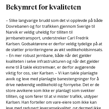
Bekymret for kvaliteten
– Slike langvarige brudd som det vi opplevde på både
Dovrebanen og for trafikken gjennom Sverige til
Narvik er veldig uheldig for tilliten til
jernbanetransport, understreker Carl Fredrik
Karlsen. Godsaktørene er derfor veldig tydelige på at
de støtter prioriteringene av økt vedlikeholdsinnsats.
– En mer robust jernbane, både når det gjelder
kvaliteten i selve infrastrukturen og når det gjelder
evne til å takle ekstremvær, er derfor avgjørende
viktig for oss, sier Karlsen. – Vi kan takle planlagte
avvik og leve med planlagte banestengninger for å
drive nødvendig vedlikehold og fornyelse. Det er de
store avvikene som ikke er planlagt som svekker
tilliten, og som fører til at vi mister trafikk, utdyper
Karlsen. Han forteller om vare-eiere som ikke kan
leve med redusert leveransekvalitet, og dermed ikke