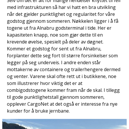
Selv om det er alt for mange hendelser knyttet til feil
med infrastrukturen så har vi hatt en bra utvikling
når det gjelder punktlighet og regularitet for våre
godstog gjennom sommeren. Nøkkelen ligger i å få
togene ut fra Alnabru godsterminal i tide. Her er
kapasiteten knapp, noe som gjør dette til en
krevende øvelse, spesielt på deler av døgnet.
Kommer et godstog for sent ut fra Alnabru,
forplanter dette seg fort til større forsinkelser som
legger på seg underveis. I andre enden står
mottakerne av containere og trailerhengere dermed
og venter. Varene skal ofte rett ut i butikkene, noe
som illustrerer hvor viktig det er at
combigodstogene kommer fram når de skal. I tillegg
til gode punktlighetstall gjennom sommeren,
opplever CargoNet at det også er interesse fra nye
kunder for å bruke jernbane.