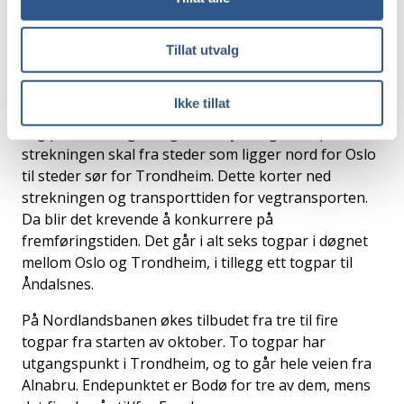
utfordringer, spesielt på vinteren, sier Karlsen. De
tre godstogselskapene kjører i dag til sammen sju
Tillat utvalg
kombitogpar på Bergensbanen i døgnet.
Mellom Oslo og Trondheim er konkurransen fra
Ikke tillat
vegtrafikken tøffere. – Det kommer både av bedre
veg på strekningen, og av at mye av godset på denne
strekningen skal fra steder som ligger nord for Oslo
til steder sør for Trondheim. Dette korter ned
strekningen og transporttiden for vegtransporten.
Da blir det krevende å konkurrere på
fremføringstiden. Det går i alt seks togpar i døgnet
mellom Oslo og Trondheim, i tillegg ett togpar til
Åndalsnes.
På Nordlandsbanen økes tilbudet fra tre til fire
togpar fra starten av oktober. To togpar har
utgangspunkt i Trondheim, og to går hele veien fra
Alnabru. Endepunktet er Bodø for tre av dem, mens